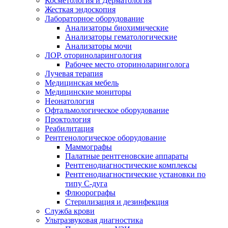
Косметология и Дерматология
Жесткая эндоскопия
Лабораторное оборудование
Анализаторы биохимические
Анализаторы гематологические
Анализаторы мочи
ЛОР, оториноларингология
Рабочее место оториноларинголога
Лучевая терапия
Медицинская мебель
Медицинские мониторы
Неонатология
Офтальмологическое оборудование
Проктология
Реабилитация
Рентгенологическое оборудование
Маммографы
Палатные рентгеновские аппараты
Рентгенодиагностические комплексы
Рентгенодиагностические установки по
типу С-дуга
Флюорографы
Стерилизация и дезинфекция
Служба крови
Ультразвуковая диагностика