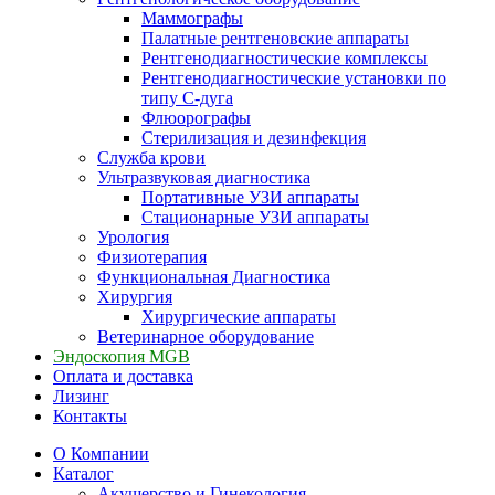
Маммографы
Палатные рентгеновские аппараты
Рентгенодиагностические комплексы
Рентгенодиагностические установки по
типу С-дуга
Флюорографы
Стерилизация и дезинфекция
Служба крови
Ультразвуковая диагностика
Портативные УЗИ аппараты
Стационарные УЗИ аппараты
Урология
Физиотерапия
Функциональная Диагностика
Хирургия
Хирургические аппараты
Ветеринарное оборудование
Эндоскопия MGB
Оплата и доставка
Лизинг
Контакты
О Компании
Каталог
Акушерство и Гинекология