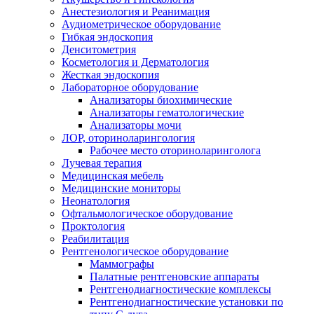
Анестезиология и Реанимация
Аудиометрическое оборудование
Гибкая эндоскопия
Денситометрия
Косметология и Дерматология
Жесткая эндоскопия
Лабораторное оборудование
Анализаторы биохимические
Анализаторы гематологические
Анализаторы мочи
ЛОР, оториноларингология
Рабочее место оториноларинголога
Лучевая терапия
Медицинская мебель
Медицинские мониторы
Неонатология
Офтальмологическое оборудование
Проктология
Реабилитация
Рентгенологическое оборудование
Маммографы
Палатные рентгеновские аппараты
Рентгенодиагностические комплексы
Рентгенодиагностические установки по