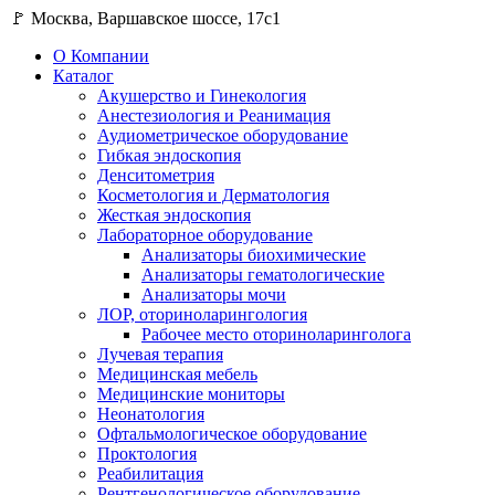
🚩 Москва, Варшавское шоссе, 17с1
О Компании
Каталог
Акушерство и Гинекология
Анестезиология и Реанимация
Аудиометрическое оборудование
Гибкая эндоскопия
Денситометрия
Косметология и Дерматология
Жесткая эндоскопия
Лабораторное оборудование
Анализаторы биохимические
Анализаторы гематологические
Анализаторы мочи
ЛОР, оториноларингология
Рабочее место оториноларинголога
Лучевая терапия
Медицинская мебель
Медицинские мониторы
Неонатология
Офтальмологическое оборудование
Проктология
Реабилитация
Рентгенологическое оборудование