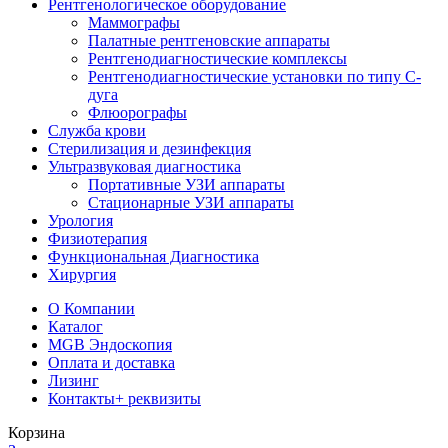
Рентгенологическое оборудование
Маммографы
Палатные рентгеновские аппараты
Рентгенодиагностические комплексы
Рентгенодиагностические установки по типу С-
дуга
Флюорографы
Служба крови
Стерилизация и дезинфекция
Ультразвуковая диагностика
Портативные УЗИ аппараты
Стационарные УЗИ аппараты
Урология
Физиотерапия
Функциональная Диагностика
Хирургия
О Компании
Каталог
MGB Эндоскопия
Оплата и доставка
Лизинг
Контакты
+ реквизиты
Корзина