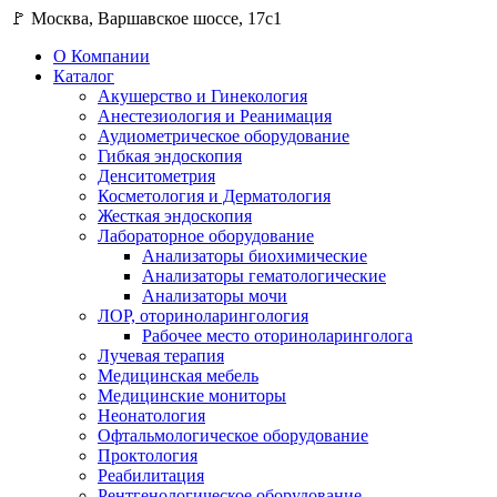
🚩 Москва, Варшавское шоссе, 17с1
О Компании
Каталог
Акушерство и Гинекология
Анестезиология и Реанимация
Аудиометрическое оборудование
Гибкая эндоскопия
Денситометрия
Косметология и Дерматология
Жесткая эндоскопия
Лабораторное оборудование
Анализаторы биохимические
Анализаторы гематологические
Анализаторы мочи
ЛОР, оториноларингология
Рабочее место оториноларинголога
Лучевая терапия
Медицинская мебель
Медицинские мониторы
Неонатология
Офтальмологическое оборудование
Проктология
Реабилитация
Рентгенологическое оборудование