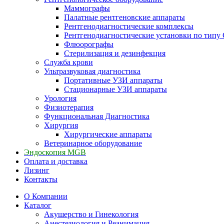
Маммографы
Палатные рентгеновские аппараты
Рентгенодиагностические комплексы
Рентгенодиагностические установки по типу 
Флюорографы
Стерилизация и дезинфекция
Служба крови
Ультразвуковая диагностика
Портативные УЗИ аппараты
Стационарные УЗИ аппараты
Урология
Физиотерапия
Функциональная Диагностика
Хирургия
Хирургические аппараты
Ветеринарное оборудование
Эндоскопия MGB
Оплата и доставка
Лизинг
Контакты
О Компании
Каталог
Акушерство и Гинекология
Анестезиология и Реанимация