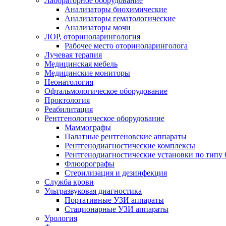
Лабораторное оборудование
Анализаторы биохимические
Анализаторы гематологические
Анализаторы мочи
ЛОР, оториноларингология
Рабочее место оториноларинголога
Лучевая терапия
Медицинская мебель
Медицинские мониторы
Неонатология
Офтальмологическое оборудование
Проктология
Реабилитация
Рентгенологическое оборудование
Маммографы
Палатные рентгеновские аппараты
Рентгенодиагностические комплексы
Рентгенодиагностические установки по типу 
Флюорографы
Стерилизация и дезинфекция
Служба крови
Ультразвуковая диагностика
Портативные УЗИ аппараты
Стационарные УЗИ аппараты
Урология