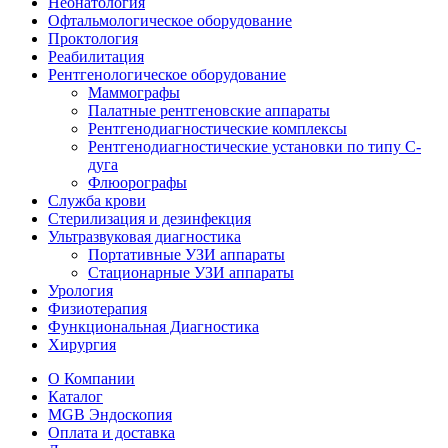
Неонатология
Офтальмологическое оборудование
Проктология
Реабилитация
Рентгенологическое оборудование
Маммографы
Палатные рентгеновские аппараты
Рентгенодиагностические комплексы
Рентгенодиагностические установки по типу С-
дуга
Флюорографы
Служба крови
Стерилизация и дезинфекция
Ультразвуковая диагностика
Портативные УЗИ аппараты
Стационарные УЗИ аппараты
Урология
Физиотерапия
Функциональная Диагностика
Хирургия
О Компании
Каталог
MGB Эндоскопия
Оплата и доставка