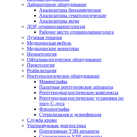
Лабораторное оборудование
Анализаторы биохимические
Анализаторы гематологические
Анализаторы мочи
ЛОР, оториноларингология
Рабочее место оториноларинголога
Лучевая терапия
Медицинская мебель
Медицинские мониторы
Неонатология
Офтальмологическое оборудование
Проктология
Реабилитация
Рентгенологическое оборудование
Маммографы
Палатные рентгеновские аппараты
Рентгенодиагностические комплексы
Рентгенодиагностические установки по
типу С-дуга
Флюорографы
Стерилизация и дезинфекция
Служба крови
Ультразвуковая диагностика
Портативные УЗИ аппараты
Стационарные УЗИ аппараты