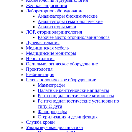
Косметология и Дерматология
Жесткая эндоскопия
Лабораторное оборудование
Анализаторы биохимические
Анализаторы гематологические
Анализаторы мочи
ЛОР, оториноларингология
Рабочее место оториноларинголога
Лучевая терапия
Медицинская мебель
Медицинские мониторы
Неонатология
Офтальмологическое оборудование
Проктология
Реабилитация
Рентгенологическое оборудование
Маммографы
Палатные рентгеновские аппараты
Рентгенодиагностические комплексы
Рентгенодиагностические установки по
типу С-дуга
Флюорографы
Стерилизация и дезинфекция
Служба крови
Ультразвуковая диагностика