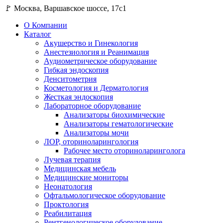
🚩 Москва, Варшавское шоссе, 17с1
О Компании
Каталог
Акушерство и Гинекология
Анестезиология и Реанимация
Аудиометрическое оборудование
Гибкая эндоскопия
Денситометрия
Косметология и Дерматология
Жесткая эндоскопия
Лабораторное оборудование
Анализаторы биохимические
Анализаторы гематологические
Анализаторы мочи
ЛОР, оториноларингология
Рабочее место оториноларинголога
Лучевая терапия
Медицинская мебель
Медицинские мониторы
Неонатология
Офтальмологическое оборудование
Проктология
Реабилитация
Рентгенологическое оборудование