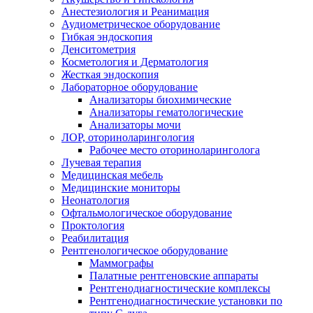
Анестезиология и Реанимация
Аудиометрическое оборудование
Гибкая эндоскопия
Денситометрия
Косметология и Дерматология
Жесткая эндоскопия
Лабораторное оборудование
Анализаторы биохимические
Анализаторы гематологические
Анализаторы мочи
ЛОР, оториноларингология
Рабочее место оториноларинголога
Лучевая терапия
Медицинская мебель
Медицинские мониторы
Неонатология
Офтальмологическое оборудование
Проктология
Реабилитация
Рентгенологическое оборудование
Маммографы
Палатные рентгеновские аппараты
Рентгенодиагностические комплексы
Рентгенодиагностические установки по