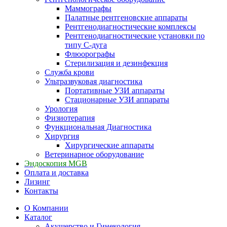
Маммографы
Палатные рентгеновские аппараты
Рентгенодиагностические комплексы
Рентгенодиагностические установки по
типу С-дуга
Флюорографы
Стерилизация и дезинфекция
Служба крови
Ультразвуковая диагностика
Портативные УЗИ аппараты
Стационарные УЗИ аппараты
Урология
Физиотерапия
Функциональная Диагностика
Хирургия
Хирургические аппараты
Ветеринарное оборудование
Эндоскопия MGB
Оплата и доставка
Лизинг
Контакты
О Компании
Каталог
Акушерство и Гинекология