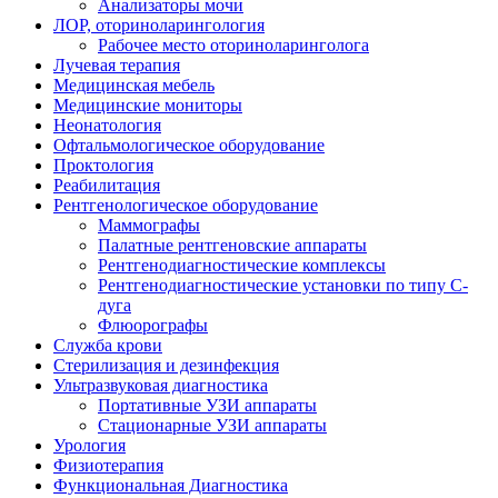
Анализаторы мочи
ЛОР, оториноларингология
Рабочее место оториноларинголога
Лучевая терапия
Медицинская мебель
Медицинские мониторы
Неонатология
Офтальмологическое оборудование
Проктология
Реабилитация
Рентгенологическое оборудование
Маммографы
Палатные рентгеновские аппараты
Рентгенодиагностические комплексы
Рентгенодиагностические установки по типу С-
дуга
Флюорографы
Служба крови
Стерилизация и дезинфекция
Ультразвуковая диагностика
Портативные УЗИ аппараты
Стационарные УЗИ аппараты
Урология
Физиотерапия
Функциональная Диагностика