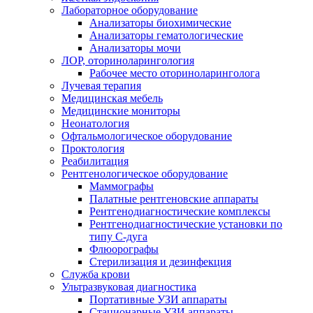
Лабораторное оборудование
Анализаторы биохимические
Анализаторы гематологические
Анализаторы мочи
ЛОР, оториноларингология
Рабочее место оториноларинголога
Лучевая терапия
Медицинская мебель
Медицинские мониторы
Неонатология
Офтальмологическое оборудование
Проктология
Реабилитация
Рентгенологическое оборудование
Маммографы
Палатные рентгеновские аппараты
Рентгенодиагностические комплексы
Рентгенодиагностические установки по
типу С-дуга
Флюорографы
Стерилизация и дезинфекция
Служба крови
Ультразвуковая диагностика
Портативные УЗИ аппараты
Стационарные УЗИ аппараты