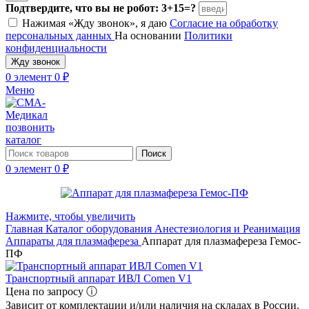
Подтвердите, что вы не робот: 3+15=?
Нажимая «Жду звонок», я даю
Согласие на обработку
персональных данных
На основании
Политики
конфиденциальности
Жду звонок
0
элемент
0
₽
Меню
позвонить
каталог
Поиск
0
элемент
0
₽
Нажмите, чтобы увеличить
Главная
Каталог оборудования
Анестезиология и Реанимация
Аппараты для плазмафереза
Аппарат для плазмафереза Гемос-
ПФ
Транспортный аппарат ИВЛ Comen V1
Цена по запросу ⓘ
Зависит от комплектации и/или наличия на складах в России.