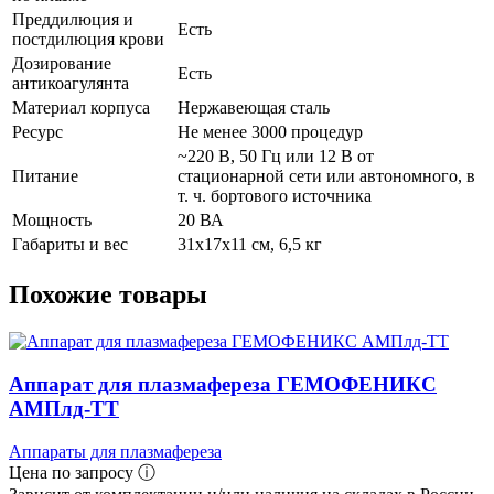
Преддилюция и
Есть
постдилюция крови
Дозирование
Есть
антикоагулянта
Материал корпуса
Нержавеющая сталь
Ресурс
Не менее 3000 процедур
~220 В, 50 Гц или 12 В от
Питание
стационарной сети или автономного, в
т. ч. бортового источника
Мощность
20 ВА
Габариты и вес
31х17х11 см, 6,5 кг
Похожие товары
Аппарат для плазмафереза ГЕМОФЕНИКС
АМПлд-ТТ
Аппараты для плазмафереза
Цена по запросу ⓘ