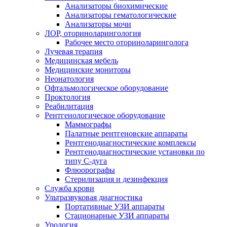
Анализаторы биохимические
Анализаторы гематологические
Анализаторы мочи
ЛОР, оториноларингология
Рабочее место оториноларинголога
Лучевая терапия
Медицинская мебель
Медицинские мониторы
Неонатология
Офтальмологическое оборудование
Проктология
Реабилитация
Рентгенологическое оборудование
Маммографы
Палатные рентгеновские аппараты
Рентгенодиагностические комплексы
Рентгенодиагностические установки по
типу С-дуга
Флюорографы
Стерилизация и дезинфекция
Служба крови
Ультразвуковая диагностика
Портативные УЗИ аппараты
Стационарные УЗИ аппараты
Урология