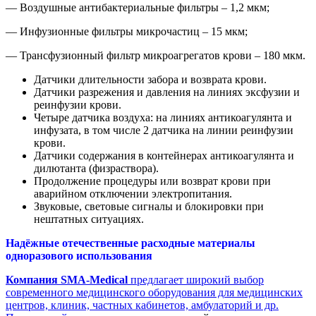
— Воздушные антибактериальные фильтры – 1,2 мкм;
— Инфузионные фильтры микрочастиц – 15 мкм;
— Трансфузионный фильтр микроагрегатов крови – 180 мкм.
Датчики длительности забора и возврата крови.
Датчики разрежения и давления на линиях эксфузии и
реинфузии крови.
Четыре датчика воздуха: на линиях антикоагулянта и
инфузата, в том числе 2 датчика на линии реинфузии
крови.
Датчики содержания в контейнерах антикоагулянта и
дилютанта (физраствора).
Продолжение процедуры или возврат крови при
аварийном отключении электропитания.
Звуковые, световые сигналы и блокировки при
нештатных ситуациях.
Надёжные отечественные расходные материалы
одноразового использования
Компания SMA-Medical
предлагает широкий выбор
современного медицинского оборудования для медицинских
центров, клиник, частных кабинетов, амбулаторий и др.