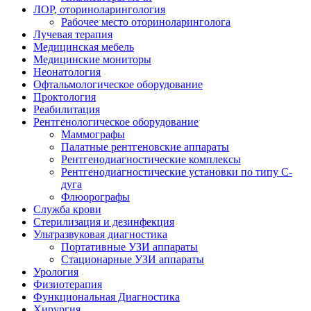
ЛОР, оториноларингология
Рабочее место оториноларинголога
Лучевая терапия
Медицинская мебель
Медицинские мониторы
Неонатология
Офтальмологическое оборудование
Проктология
Реабилитация
Рентгенологическое оборудование
Маммографы
Палатные рентгеновские аппараты
Рентгенодиагностические комплексы
Рентгенодиагностические установки по типу С-
дуга
Флюорографы
Служба крови
Стерилизация и дезинфекция
Ультразвуковая диагностика
Портативные УЗИ аппараты
Стационарные УЗИ аппараты
Урология
Физиотерапия
Функциональная Диагностика
Хирургия