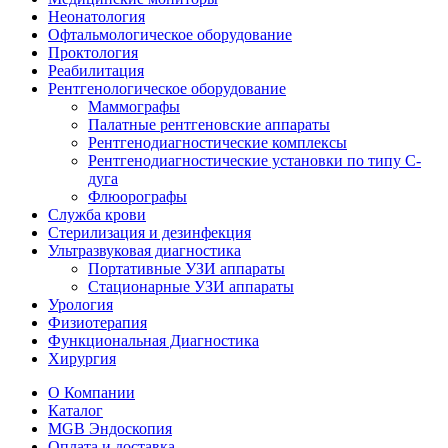
Неонатология
Офтальмологическое оборудование
Проктология
Реабилитация
Рентгенологическое оборудование
Маммографы
Палатные рентгеновские аппараты
Рентгенодиагностические комплексы
Рентгенодиагностические установки по типу С-
дуга
Флюорографы
Служба крови
Стерилизация и дезинфекция
Ультразвуковая диагностика
Портативные УЗИ аппараты
Стационарные УЗИ аппараты
Урология
Физиотерапия
Функциональная Диагностика
Хирургия
О Компании
Каталог
MGB Эндоскопия
Оплата и доставка