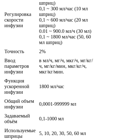
шприц)
0,1 ~ 300 мл/час (10 мл
Регулировка
шприц)
скорости
0,1 ~ 600 мл/час (20 мл
инфузии
шприц)
0.01 ~ 900.0 мл/ч (30 мл)
0,1 ~ 1800 мл/час (50, 60
мл шприц)
Точность
2%
Ввод
в мл/ч, мг/ч, мкг/ч, мг/кг/
параметров
ч, мг/кг/мин, мкг/кг/ч,
инфузии
мкг/кг/мин.
Функция
ускоренной
1800 мл/час
инфузии
Общий объем
0,0001-999999 мл
инфузии
Задаваемый
0,1-1000 мл
объём
Используемые
5, 10, 20, 30, 50, 60 мл
шприцы