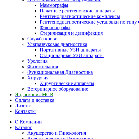
Маммографы
Палатные рентгеновские аппараты
Рентгенодиагностические комплексы
Рентгенодиагностические установки по типу 
Флюорографы
Стерилизация и дезинфекция
Служба крови
Ультразвуковая диагностика
Портативные УЗИ аппараты
Стационарные УЗИ аппараты
Урология
Физиотерапия
Функциональная Диагностика
Хирургия
Хирургические аппараты
Ветеринарное оборудование
Эндоскопия MGB
Оплата и доставка
Лизинг
Контакты
О Компании
Каталог
Акушерство и Гинекология
Анестезиология и Реанимация