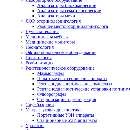
Лабораторное оборудование
Анализаторы биохимические
Анализаторы гематологические
Анализаторы мочи
ЛОР, оториноларингология
Рабочее место оториноларинголога
Лучевая терапия
Медицинская мебель
Медицинские мониторы
Неонатология
Офтальмологическое оборудование
Проктология
Реабилитация
Рентгенологическое оборудование
Маммографы
Палатные рентгеновские аппараты
Рентгенодиагностические комплексы
Рентгенодиагностические установки по типу 
Флюорографы
Стерилизация и дезинфекция
Служба крови
Ультразвуковая диагностика
Портативные УЗИ аппараты
Стационарные УЗИ аппараты
Урология