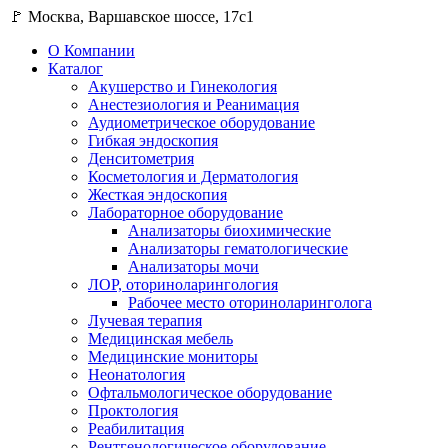
🚩 Москва, Варшавское шоссе, 17с1
О Компании
Каталог
Акушерство и Гинекология
Анестезиология и Реанимация
Аудиометрическое оборудование
Гибкая эндоскопия
Денситометрия
Косметология и Дерматология
Жесткая эндоскопия
Лабораторное оборудование
Анализаторы биохимические
Анализаторы гематологические
Анализаторы мочи
ЛОР, оториноларингология
Рабочее место оториноларинголога
Лучевая терапия
Медицинская мебель
Медицинские мониторы
Неонатология
Офтальмологическое оборудование
Проктология
Реабилитация
Рентгенологическое оборудование