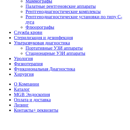
Маммографы
Палатные рентгеновские аппараты
Рентгенодиагностические комплексы
Рентгенодиагностические установки по типу С-
дуга
Флюорографы
Служба крови
Стерилизация и дезинфекция
Ультразвуковая диагностика
Портативные УЗИ аппараты
Стационарные УЗИ аппараты
Урология
Физиотерапия
Функциональная Диагностика
Хирургия
О Компании
Каталог
MGB Эндоскопия
Оплата и доставка
Лизинг
Контакты
+ реквизиты
Корзина
Закрыть