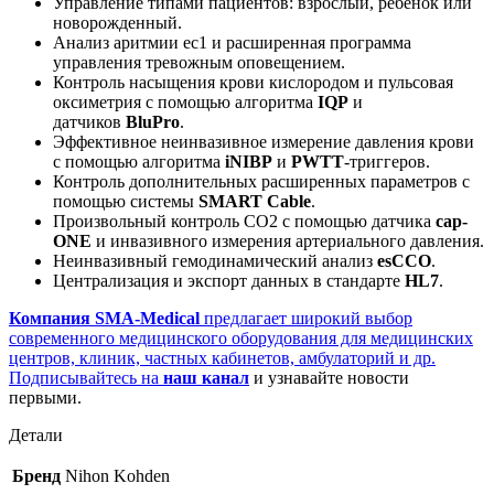
Управление типами пациентов: взрослый, ребенок или
новорожденный.
Анализ аритмии ес1 и расширенная программа
управления тревожным оповещением.
Контроль насыщения крови кислородом и пульсовая
оксиметрия с помощью алгоритма
IQP
и
датчиков
BluPro
.
Эффективное неинвазивное измерение давления крови
с помощью алгоритма
iNIBP
и
PWTT
-триггеров.
Контроль дополнительных расширенных параметров с
помощью системы
SMART Cable
.
Произвольный контроль CO2 с помощью датчика
cap-
ONE
и инвазивного измерения артериального давления.
Неинвазивный гемодинамический анализ
esCCO
.
Централизация и экспорт данных в стандарте
HL7
.
Компания SMA-Medical
предлагает широкий выбор
современного медицинского оборудования для медицинских
центров, клиник, частных кабинетов, амбулаторий и др.
Подписывайтесь на
наш канал
и узнавайте новости
первыми.
Детали
Бренд
Nihon Kohden