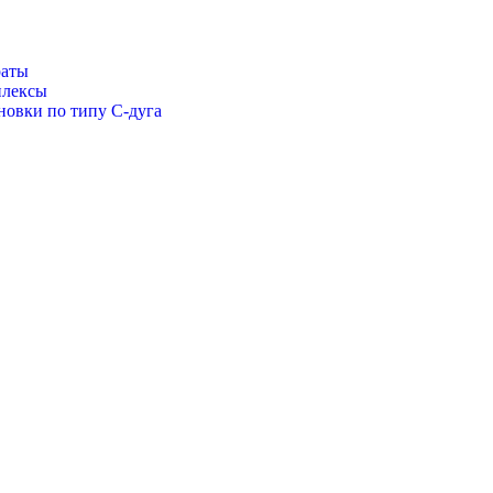
раты
плексы
новки по типу С-дуга