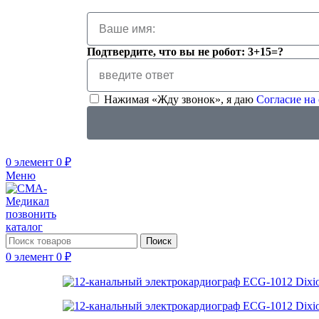
Подтвердите, что вы не робот: 3+15=?
Нажимая «Жду звонок», я даю
Согласие на
0
элемент
0
₽
Меню
позвонить
каталог
Поиск
0
элемент
0
₽