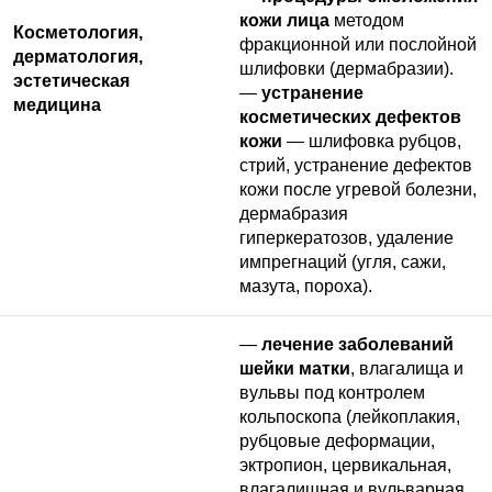
кожи лица
методом
Косметология,
фракционной или послойной
дерматология,
шлифовки (дермабразии).
эстетическая
—
устранение
медицина
косметических дефектов
кожи
— шлифовка рубцов,
стрий, устранение дефектов
кожи после угревой болезни,
дермабразия
гиперкератозов, удаление
импрегнаций (угля, сажи,
мазута, пороха).
—
лечение заболеваний
шейки матки
, влагалища и
вульвы под контролем
кольпоскопа (лейкоплакия,
рубцовые деформации,
эктропион, цервикальная,
влагалищная и вульварная