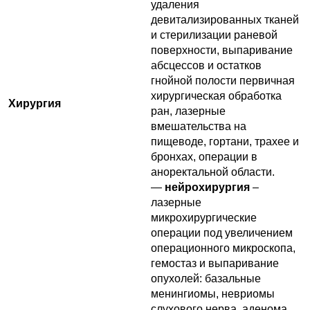
удаления
девитализированных тканей
и стерилизации раневой
поверхности, выпаривание
абсцессов и остатков
гнойной полости первичная
хирургическая обработка
Хирургия
ран, лазерные
вмешательства на
пищеводе, гортани, трахее и
бронхах, операции в
аноректальной области.
—
нейрохирургия
–
лазерные
микрохирургические
операции под увеличением
операционного микроскопа,
гемостаз и выпаривание
опухолей: базальные
менингиомы, невриомы
слухового нерва, аденома