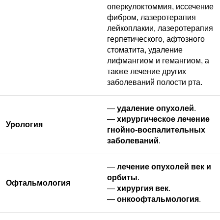
оперкулоктоммия, иссечение
фибром, лазеротерапия
лейкоплакии, лазеротерапия
герпетического, афтозного
стоматита, удаление
лифмангиом и гемангиом, а
также лечение других
заболеваний полости рта.
—
удаление опухолей
.
—
хирургическое лечение
Урология
гнойно-воспалительных
заболеваний
.
—
лечение опухолей век и
орбиты
.
Офтальмология
—
хирургия век
.
—
онкоофтальмология
.