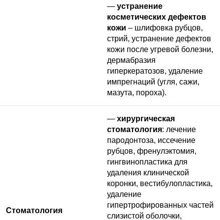
—
устранение
косметических дефектов
кожи
– шлифовка рубцов,
стрий, устранение дефектов
кожи после угревой болезни,
дермабразия
гиперкератозов, удаление
импрегнаций (угля, сажи,
мазута, пороха).
—
хирургическая
стоматология
: лечение
пародонтоза, иссечение
рубцов, френулэктомия,
гингвинопластика для
удаления клинической
коронки, вестибулопластика,
удаление
гипертрофированных частей
Стоматология
слизистой оболочки,