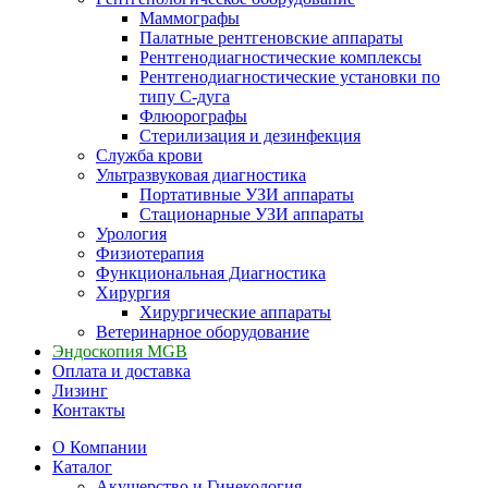
Маммографы
Палатные рентгеновские аппараты
Рентгенодиагностические комплексы
Рентгенодиагностические установки по
типу С-дуга
Флюорографы
Стерилизация и дезинфекция
Служба крови
Ультразвуковая диагностика
Портативные УЗИ аппараты
Стационарные УЗИ аппараты
Урология
Физиотерапия
Функциональная Диагностика
Хирургия
Хирургические аппараты
Ветеринарное оборудование
Эндоскопия MGB
Оплата и доставка
Лизинг
Контакты
О Компании
Каталог
Акушерство и Гинекология