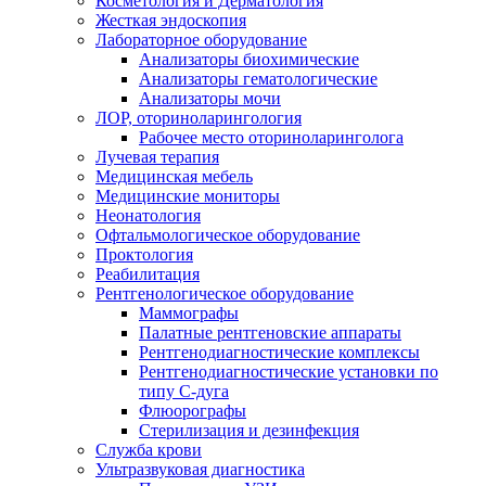
Косметология и Дерматология
Жесткая эндоскопия
Лабораторное оборудование
Анализаторы биохимические
Анализаторы гематологические
Анализаторы мочи
ЛОР, оториноларингология
Рабочее место оториноларинголога
Лучевая терапия
Медицинская мебель
Медицинские мониторы
Неонатология
Офтальмологическое оборудование
Проктология
Реабилитация
Рентгенологическое оборудование
Маммографы
Палатные рентгеновские аппараты
Рентгенодиагностические комплексы
Рентгенодиагностические установки по
типу С-дуга
Флюорографы
Стерилизация и дезинфекция
Служба крови
Ультразвуковая диагностика