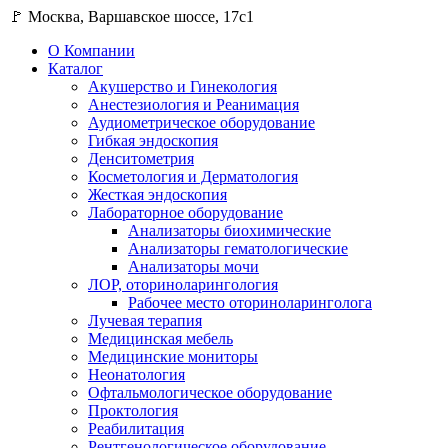
🚩 Москва, Варшавское шоссе, 17с1
О Компании
Каталог
Акушерство и Гинекология
Анестезиология и Реанимация
Аудиометрическое оборудование
Гибкая эндоскопия
Денситометрия
Косметология и Дерматология
Жесткая эндоскопия
Лабораторное оборудование
Анализаторы биохимические
Анализаторы гематологические
Анализаторы мочи
ЛОР, оториноларингология
Рабочее место оториноларинголога
Лучевая терапия
Медицинская мебель
Медицинские мониторы
Неонатология
Офтальмологическое оборудование
Проктология
Реабилитация
Рентгенологическое оборудование