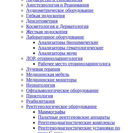
Анестезиология и Реанимация
Аудиометрическое оборудование
Гибкая эндоскопия
Денситометрия
Косметология и Дерматология
Жесткая эндоскопия
Лабораторное оборудование
Анализаторы биохимические
Анализаторы гематологические
Анализаторы мочи
ЛОР, оториноларингология
Рабочее место оториноларинголога
Лучевая терапия
Медицинская мебель
Медицинские мониторы
Неонатология
Офтальмологическое оборудование
Проктология
Реабилитация
Рентгенологическое оборудование
Маммографы
Палатные рентгеновские аппараты
Рентгенодиагностические комплексы
Рентгенодиагностические установки по