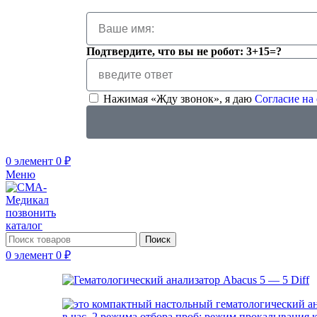
Подтвердите, что вы не робот: 3+15=?
Нажимая «Жду звонок», я даю
Согласие на
0
элемент
0
₽
Меню
позвонить
каталог
Поиск
0
элемент
0
₽