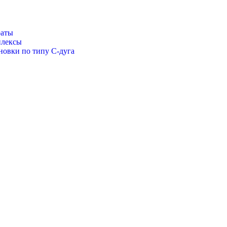
раты
плексы
новки по типу С-дуга