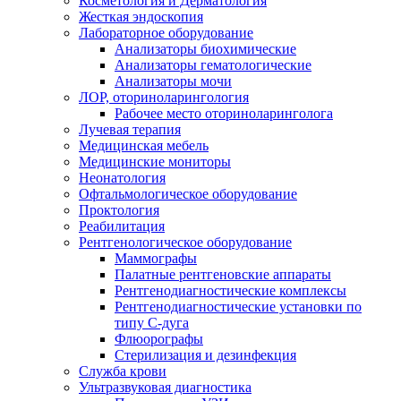
Косметология и Дерматология
Жесткая эндоскопия
Лабораторное оборудование
Анализаторы биохимические
Анализаторы гематологические
Анализаторы мочи
ЛОР, оториноларингология
Рабочее место оториноларинголога
Лучевая терапия
Медицинская мебель
Медицинские мониторы
Неонатология
Офтальмологическое оборудование
Проктология
Реабилитация
Рентгенологическое оборудование
Маммографы
Палатные рентгеновские аппараты
Рентгенодиагностические комплексы
Рентгенодиагностические установки по
типу С-дуга
Флюорографы
Стерилизация и дезинфекция
Служба крови
Ультразвуковая диагностика