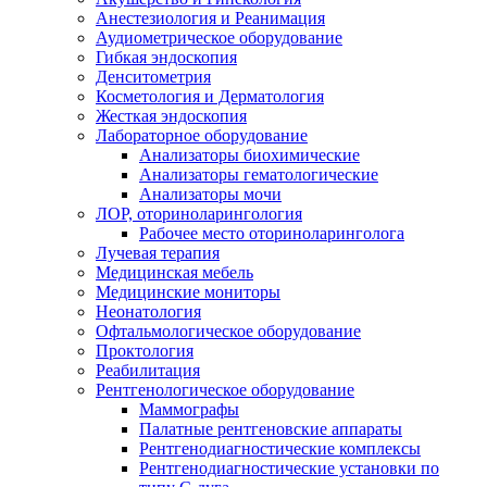
Анестезиология и Реанимация
Аудиометрическое оборудование
Гибкая эндоскопия
Денситометрия
Косметология и Дерматология
Жесткая эндоскопия
Лабораторное оборудование
Анализаторы биохимические
Анализаторы гематологические
Анализаторы мочи
ЛОР, оториноларингология
Рабочее место оториноларинголога
Лучевая терапия
Медицинская мебель
Медицинские мониторы
Неонатология
Офтальмологическое оборудование
Проктология
Реабилитация
Рентгенологическое оборудование
Маммографы
Палатные рентгеновские аппараты
Рентгенодиагностические комплексы
Рентгенодиагностические установки по