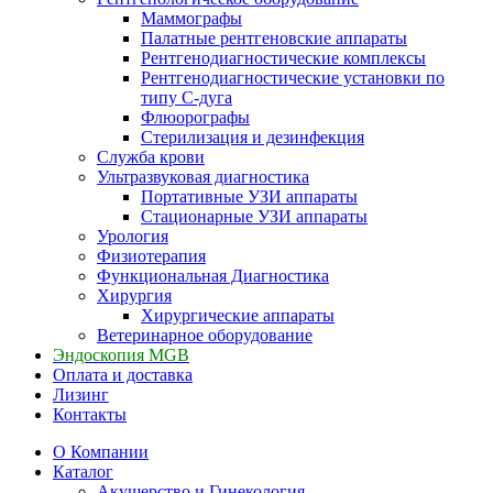
Маммографы
Палатные рентгеновские аппараты
Рентгенодиагностические комплексы
Рентгенодиагностические установки по
типу С-дуга
Флюорографы
Стерилизация и дезинфекция
Служба крови
Ультразвуковая диагностика
Портативные УЗИ аппараты
Стационарные УЗИ аппараты
Урология
Физиотерапия
Функциональная Диагностика
Хирургия
Хирургические аппараты
Ветеринарное оборудование
Эндоскопия MGB
Оплата и доставка
Лизинг
Контакты
О Компании
Каталог
Акушерство и Гинекология