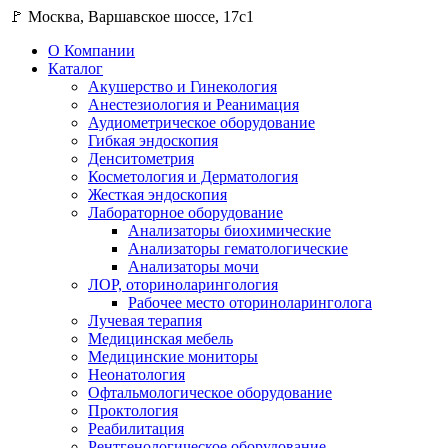
🚩 Москва, Варшавское шоссе, 17с1
О Компании
Каталог
Акушерство и Гинекология
Анестезиология и Реанимация
Аудиометрическое оборудование
Гибкая эндоскопия
Денситометрия
Косметология и Дерматология
Жесткая эндоскопия
Лабораторное оборудование
Анализаторы биохимические
Анализаторы гематологические
Анализаторы мочи
ЛОР, оториноларингология
Рабочее место оториноларинголога
Лучевая терапия
Медицинская мебель
Медицинские мониторы
Неонатология
Офтальмологическое оборудование
Проктология
Реабилитация
Рентгенологическое оборудование