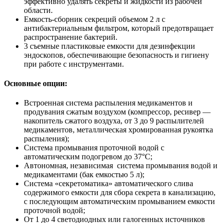
эффективно удалять секреты и жидкости из рабочей
области.
Емкость-сборник секреций объемом 2 л с
антибактериальным фильтром, который предотвращает
распространение бактерий.
3 съемные пластиковые емкости для дезинфекции
эндоскопов, обеспечивающие безопасность и гигиену
при работе с инструментами.
Основные опции:
Встроенная система распыления медикаментов и
продувания сжатым воздухом (компрессор, ресивер —
накопитель сжатого воздуха, от 3 до 9 распылителей
медикаментов, металлическая хромированная рукоятка
распыления);
Система промывания проточной водой с
автоматическим подогревом до 37°C;
Автономная, независимая система промывания водой и
медикаментами (бак емкостью 5 л);
Система «секретоматика» автоматического слива
содержимого емкости для сбора секрета в канализацию,
с последующим автоматическим промыванием емкости
проточной водой;
От 1 до 4 светодиодных или галогенных источников