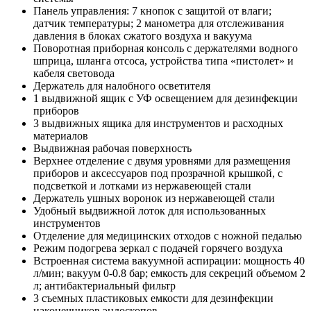
Панель управления: 7 кнопок с защитой от влаги;
датчик температуры; 2 манометра для отслеживания
давления в блоках сжатого воздуха и вакуума
Поворотная приборная консоль с держателями водного
шприца, шланга отсоса, устройства типа «пистолет» и
кабеля световода
Держатель для налобного осветителя
1 выдвижной ящик с УФ освещением для дезинфекции
приборов
3 выдвижных ящика для инструментов и расходных
материалов
Выдвижная рабочая поверхность
Верхнее отделение с двумя уровнями для размещения
приборов и аксессуаров под прозрачной крышкой, с
подсветкой и лотками из нержавеющей стали
Держатель ушных воронок из нержавеющей стали
Удобный выдвижной лоток для использованных
инструментов
Отделение для медицинских отходов с ножной педалью
Режим подогрева зеркал с подачей горячего воздуха
Встроенная система вакуумной аспирации: мощность 40
л/мин; вакуум 0-0.8 бар; емкость для секреций объемом 2
л; антибактериальный фильтр
3 съемных пластиковых емкости для дезинфекции
наконечников эндоскопов