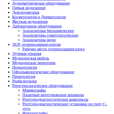
Аудиометрическое оборудование
Гибкая эндоскопия
Денситометрия
Косметология и Дерматология
Жесткая эндоскопия
Лабораторное оборудование
Анализаторы биохимические
Анализаторы гематологические
Анализаторы мочи
ЛОР, оториноларингология
Рабочее место оториноларинголога
Лучевая терапия
Медицинская мебель
Медицинские мониторы
Неонатология
Офтальмологическое оборудование
Проктология
Реабилитация
Рентгенологическое оборудование
Маммографы
Палатные рентгеновские аппараты
Рентгенодиагностические комплексы
Рентгенодиагностические установки по типу С-
дуга
Флюорографы