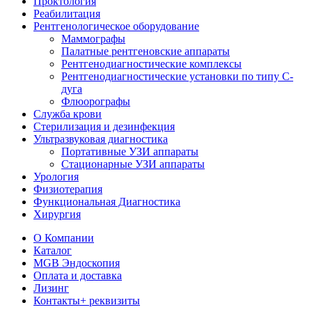
Проктология
Реабилитация
Рентгенологическое оборудование
Маммографы
Палатные рентгеновские аппараты
Рентгенодиагностические комплексы
Рентгенодиагностические установки по типу С-
дуга
Флюорографы
Служба крови
Стерилизация и дезинфекция
Ультразвуковая диагностика
Портативные УЗИ аппараты
Стационарные УЗИ аппараты
Урология
Физиотерапия
Функциональная Диагностика
Хирургия
О Компании
Каталог
MGB Эндоскопия
Оплата и доставка
Лизинг
Контакты
+ реквизиты