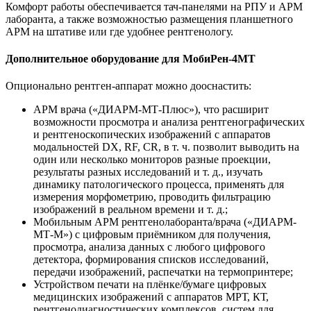
Комфорт работы обеспечивается тач-панелями на РПУ и АРМ
лаборанта, а также возможностью размещения планшетного
АРМ на штативе или где удобнее рентгенологу.
Дополнительное оборудование для МобиРен-4МТ
Опционально рентген-аппарат можно дооснастить:
АРМ врача («ДИАРМ-МТ-Плюс»), что расширит
возможности просмотра и анализа рентгенографических
и рентгеноскопических изображений с аппаратов
модальностей DX, RF, CR, в т. ч. позволит выводить на
один или несколько мониторов разные проекции,
результаты разных исследований и т. д., изучать
динамику патологического процесса, применять для
измерения морфометрию, проводить фильтрацию
изображений в реальном времени и т. д.;
Мобильным АРМ рентгенолаборанта/врача («ДИАРМ-
МТ-М») с цифровым приёмником для получения,
просмотра, анализа данных с любого цифрового
детектора, формирования списков исследований,
передачи изображений, распечатки на термопринтере;
Устройством печати на плёнке/бумаге цифровых
медицинских изображений с аппаратов МРТ, КТ,
рентгенодиагностических комплексов, систем для