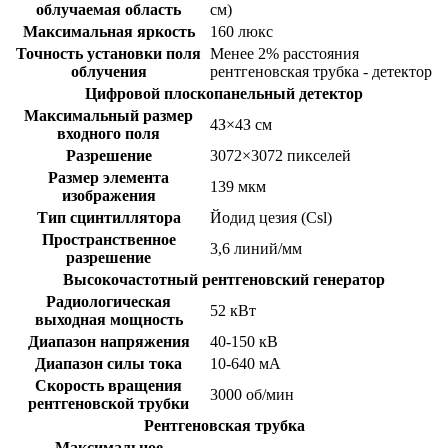
облучаемая область
см)
Максимальная яркость
160 люкс
Точность установки поля
Менее 2% расстояния
облучения
рентгеновская трубка - детектор
Цифровой плоскопанельный детектор
Максимальный размер
4З×4З см
входного поля
Разрешение
3072×3072 пикселей
Размер элемента
139 мкм
изображения
Тип сцинтиллятора
Йодид цезия (Csl)
Пространственное
3,6 линий/мм
разрешение
Высокочастотный рентгеновский генератор
Радиологическая
52 кВт
выходная мощность
Диапазон напряжения
40-150 кВ
Диапазон силы тока
10-640 мА
Скорость вращения
3000 об/мин
рентгеновской трубки
Рентгеновская трубка
Максимальное