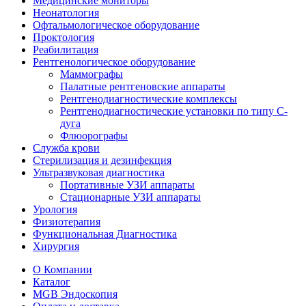
Медицинские мониторы
Неонатология
Офтальмологическое оборудование
Проктология
Реабилитация
Рентгенологическое оборудование
Маммографы
Палатные рентгеновские аппараты
Рентгенодиагностические комплексы
Рентгенодиагностические установки по типу С-
дуга
Флюорографы
Служба крови
Стерилизация и дезинфекция
Ультразвуковая диагностика
Портативные УЗИ аппараты
Стационарные УЗИ аппараты
Урология
Физиотерапия
Функциональная Диагностика
Хирургия
О Компании
Каталог
MGB Эндоскопия