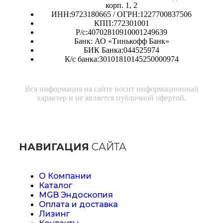
корп. 1, 2
ИНН:9723180665 / ОГРН:1227700837506
КПП:772301001
Р/с:40702810910001249639
Банк: АО «Тинькофф Банк»
БИК Банка:044525974
К/с банка:30101810145250000974
Вся информация на сайте носит информационный
характер и не является публичной офертой.
НАВИГАЦИЯ
САЙТА
О Компании
Каталог
MGB Эндоскопия
Оплата и доставка
Лизинг