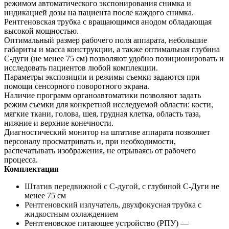
режимом автоматического экспонирования снимка и
индикацией дозы на пациента после каждого снимка.
Рентгеновская трубка с вращающимся анодом обладающая
высокой мощностью.
Оптимальный размер рабочего поля аппарата, небольшие
габариты и масса конструкции, а также оптимальная глубина
С-дуги (не менее 75 см) позволяют удобно позиционировать и
исследовать пациентов любой комплекции.
Параметры экспозиции и режимы съемки задаются при
помощи сенсорного поворотного экрана.
Наличие программ органоавтоматики позволяют задать
режим съемки для конкретной исследуемой области: кости,
мягкие ткани, голова, шея, грудная клетка, область таза,
нижние и верхние конечности.
Диагностический монитор на штативе аппарата позволяет
персоналу просматривать и, при необходимости,
распечатывать изображения, не отрываясь от рабочего
процесса.
Комплектация
Штатив передвижной с С-дугой, с
глубиной С-Дуги не
менее 75 см
Рентгеновский излучатель, двухфокусная трубка с
жидкостным охлаждением
Рентгеновское питающее устройство (РПУ) —