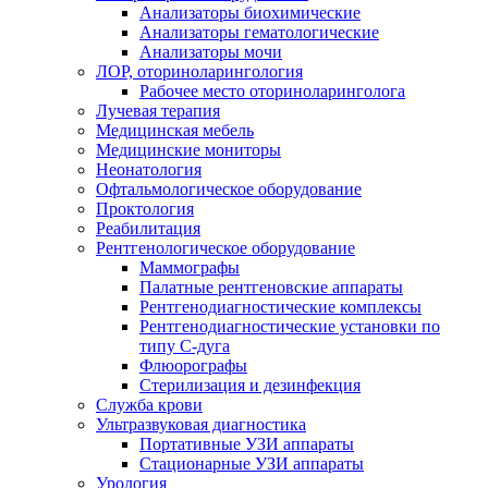
Анализаторы биохимические
Анализаторы гематологические
Анализаторы мочи
ЛОР, оториноларингология
Рабочее место оториноларинголога
Лучевая терапия
Медицинская мебель
Медицинские мониторы
Неонатология
Офтальмологическое оборудование
Проктология
Реабилитация
Рентгенологическое оборудование
Маммографы
Палатные рентгеновские аппараты
Рентгенодиагностические комплексы
Рентгенодиагностические установки по
типу С-дуга
Флюорографы
Стерилизация и дезинфекция
Служба крови
Ультразвуковая диагностика
Портативные УЗИ аппараты
Стационарные УЗИ аппараты
Урология