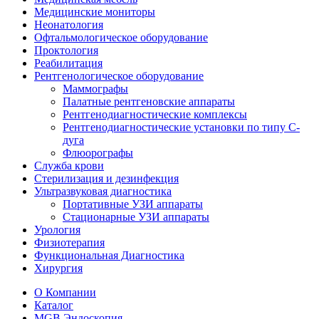
Медицинские мониторы
Неонатология
Офтальмологическое оборудование
Проктология
Реабилитация
Рентгенологическое оборудование
Маммографы
Палатные рентгеновские аппараты
Рентгенодиагностические комплексы
Рентгенодиагностические установки по типу С-
дуга
Флюорографы
Служба крови
Стерилизация и дезинфекция
Ультразвуковая диагностика
Портативные УЗИ аппараты
Стационарные УЗИ аппараты
Урология
Физиотерапия
Функциональная Диагностика
Хирургия
О Компании
Каталог
MGB Эндоскопия