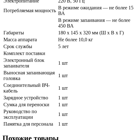
Электропитание
220 В, 50 Гц
В режиме ожидания — не более 15
Потребляемая мощность
ВА
В режиме запаивания — не более
450 ВА
Габариты
180 x 145 x 320 мм (Ш x В x Г)
Масса аппарата
Не более 10,0 кг
Срок службы
5 лет
Комплект поставки
Электронный блок
1 шт
запаивателя
Выносная запаивающая
1 шт
головка
Соединительный ВЧ-
1 шт
кабель
Зарядное устройство
1 шт
Сумка для переноски
1 шт
Руководство по
1 шт
эксплуатации
Памятка для персонала
1 шт
Похожие товары