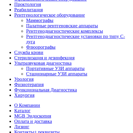
Проктология
Реабилитация
Рентгенологическое оборудование
Маммографы
Палатные рентгеновские аппараты
Рентгенодиагностические комплексы
Рентгенодиагностические установки по типу С-
дуга
Флюорографы
Служба крови
Стерилизация и дезинфекция
Ультразвуковая диагностика
Портативные УЗИ аппараты
Стационарные УЗИ аппараты
Урология
Физиотерапия
Функциональная Диагностика
Хирургия
О Компании
Каталог
MGB Эндоскопия
Оплата и доставка
Лизинг
Контакты
+ реквизиты