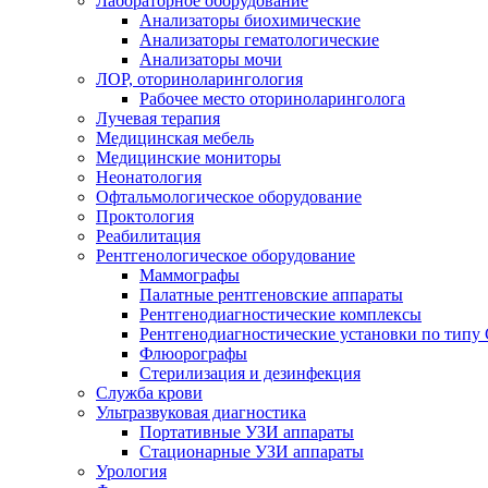
Лабораторное оборудование
Анализаторы биохимические
Анализаторы гематологические
Анализаторы мочи
ЛОР, оториноларингология
Рабочее место оториноларинголога
Лучевая терапия
Медицинская мебель
Медицинские мониторы
Неонатология
Офтальмологическое оборудование
Проктология
Реабилитация
Рентгенологическое оборудование
Маммографы
Палатные рентгеновские аппараты
Рентгенодиагностические комплексы
Рентгенодиагностические установки по типу 
Флюорографы
Стерилизация и дезинфекция
Служба крови
Ультразвуковая диагностика
Портативные УЗИ аппараты
Стационарные УЗИ аппараты
Урология