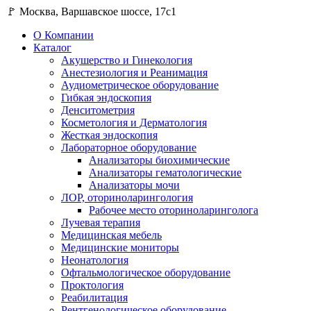
🚩 Москва, Варшавское шоссе, 17с1
О Компании
Каталог
Акушерство и Гинекология
Анестезиология и Реанимация
Аудиометрическое оборудование
Гибкая эндоскопия
Денситометрия
Косметология и Дерматология
Жесткая эндоскопия
Лабораторное оборудование
Анализаторы биохимические
Анализаторы гематологические
Анализаторы мочи
ЛОР, оториноларингология
Рабочее место оториноларинголога
Лучевая терапия
Медицинская мебель
Медицинские мониторы
Неонатология
Офтальмологическое оборудование
Проктология
Реабилитация
Рентгенологическое оборудование