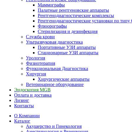
Маммографы
Палатные рентгеновские аппараты
Рентгенодиагностические комплексы
Рентгенодиагностические установки по типу 
Флюорографы
Стерилизация и дезинфекция
Служба крови
Ультразвуковая диагностика
Портативные УЗИ аппараты
Стационарные УЗИ аппараты
Урология
Физиотерапия
Функциональная Диагностика
Хирургия
Хирургические аппараты
Ветеринарное оборудование
Эндоскопия MGB
Оплата и доставка
Лизинг
Контакты
О Компании
Каталог
Акушерство и Гинекология
Анестезиология и Реанимация