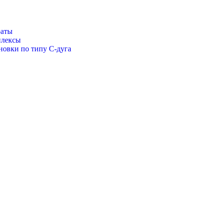
раты
плексы
новки по типу С-дуга