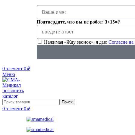
Подтвердите, что вы не робот: 3+15=?
Нажимая «Жду звонок», я даю
Согласие на
0
элемент
0
₽
Меню
позвонить
каталог
Поиск
0
элемент
0
₽