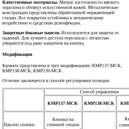
Качественные материалы.
Матрас изготовлен из мягкого
поролона и обтянут искусственной кожей. Металлические
конструкции представлены обработанной нержавеющей
сталью. Все покрытия устойчивы к механическому
воздействию и средствам дезинфекции.
Защитные боковые панели.
Используются для защиты от
падений. Для лучшего доступа персонала с легкостью
убираются под раму нажатием на кнопку.
Модификации
Кровать представлена в трех модификациях: КМР137-МСК,
КМР138-МСК, КМР139-МСК.
Отличие заключается в способе регулировки позиции.
Способ управления
КМР137-МСК
КМР138-МСК
КМ
К
Кнопки на
Наклон спинки
спинной секции
спин