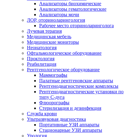
Анализаторы биохимические
Анализаторы гематологические
Анализаторы мочи
ЛОР, оториноларингология
Рабочее место оториноларинголога
Лучевая терапия
Медицинская мебель
Медицинские мониторы
Неонатология
Офтальмологическое оборудование
Проктология
Реабилитация
Рентгенологическое оборудование
Маммографы
Палатные рентгеновские аппараты
Рентгенодиагностические комплексы
Рентгенодиагностические установки по
типу С-дуга
Флюорографы
Стерилизация и дезинфекция
Служба крови
Ультразвуковая диагностика
Портативные УЗИ аппараты
Стационарные УЗИ аппараты
Урология