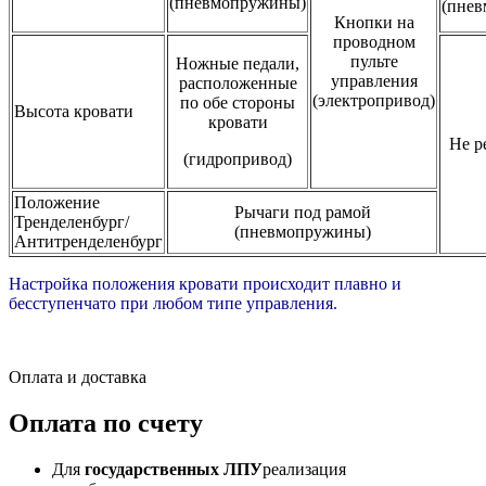
(пневмопружины)
(пне
Кнопки на
проводном
пульте
Ножные педали,
управления
расположенные
(электропривод)
по обе стороны
Высота кровати
кровати
Не р
(гидропривод)
Положение
Рычаги под рамой
Тренделенбург/
(пневмопружины)
Антитренделенбург
Настройка положения кровати происходит плавно и
бесступенчато при любом типе управления.
Оплата и доставка
Оплата по счету
Для
государственных ЛПУ
реализация