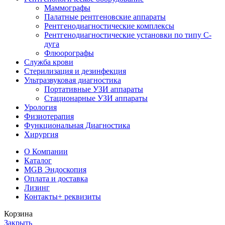
Маммографы
Палатные рентгеновские аппараты
Рентгенодиагностические комплексы
Рентгенодиагностические установки по типу С-
дуга
Флюорографы
Служба крови
Стерилизация и дезинфекция
Ультразвуковая диагностика
Портативные УЗИ аппараты
Стационарные УЗИ аппараты
Урология
Физиотерапия
Функциональная Диагностика
Хирургия
О Компании
Каталог
MGB Эндоскопия
Оплата и доставка
Лизинг
Контакты
+ реквизиты
Корзина
Закрыть