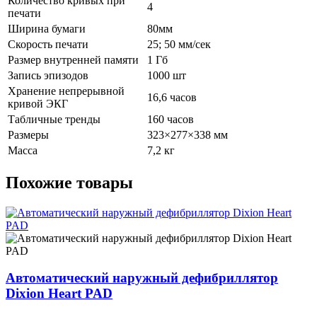
Количество кривых при
4
печати
Ширина бумаги
80мм
Скорость печати
25; 50 мм/сек
Размер внутренней памяти
1 Гб
Запись эпизодов
1000 шт
Хранение непрерывной
16,6 часов
кривой ЭКГ
Табличные тренды
160 часов
Размеры
323×277×338 мм
Масса
7,2 кг
Похожие товары
Автоматический наружный дефибриллятор
Dixion Heart PAD