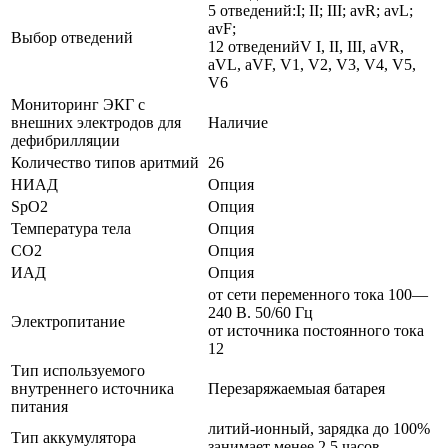
5 отведений:I; II; III; avR; avL;
avF;
Выбор отведений
12 отведенийV I, II, III, aVR,
aVL, aVF, V1, V2, V3, V4, V5,
V6
Мониторинг ЭКГ с
внешних электродов для
Наличие
дефибрилляции
Количество типов аритмий
26
НИАД
Опция
SpO2
Опция
Температура тела
Опция
СО2
Опция
ИАД
Опция
от сети переменного тока 100—
240 В. 50/60 Гц
Электропитание
от источника постоянного тока
12
Тип используемого
внутреннего источника
Перезаряжаемыая батарея
питания
литий-ионный, зарядка до 100%
Тип аккумулятора
занимает менее 2.5 часов