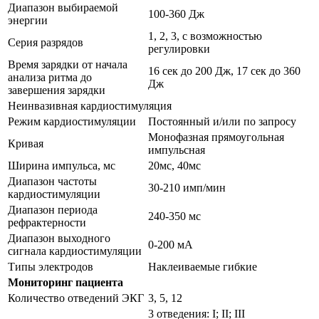
Диапазон выбираемой
100-360 Дж
энергии
1, 2, 3, с возможностью
Серия разрядов
регулировки
Время зарядки от начала
16 сек до 200 Дж, 17 сек до 360
анализа ритма до
Дж
завершения зарядки
Неинвазивная кардиостимуляция
Режим кардиостимуляции
Постоянный и/или по запросу
Монофазная прямоугольная
Кривая
импульсная
Ширина импульса, мс
20мс, 40мс
Диапазон частоты
30-210 имп/мин
кардиостимуляции
Диапазон периода
240-350 мс
рефрактерности
Диапазон выходного
0-200 мА
сигнала кардиостимуляции
Типы электродов
Наклеиваемые гибкие
Мониторинг пациента
Количество отведений ЭКГ
3, 5, 12
3 отведения: I; II; III