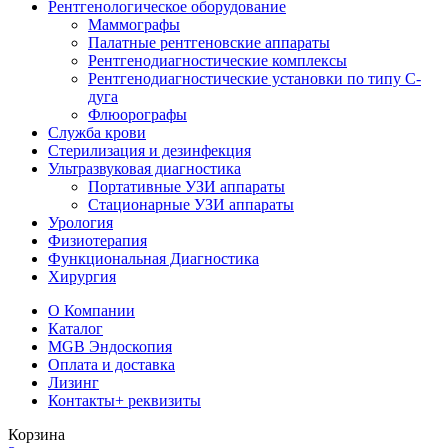
Рентгенологическое оборудование
Маммографы
Палатные рентгеновские аппараты
Рентгенодиагностические комплексы
Рентгенодиагностические установки по типу С-
дуга
Флюорографы
Служба крови
Стерилизация и дезинфекция
Ультразвуковая диагностика
Портативные УЗИ аппараты
Стационарные УЗИ аппараты
Урология
Физиотерапия
Функциональная Диагностика
Хирургия
О Компании
Каталог
MGB Эндоскопия
Оплата и доставка
Лизинг
Контакты
+ реквизиты
Корзина