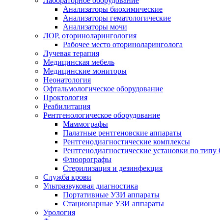
Лабораторное оборудование
Анализаторы биохимические
Анализаторы гематологические
Анализаторы мочи
ЛОР, оториноларингология
Рабочее место оториноларинголога
Лучевая терапия
Медицинская мебель
Медицинские мониторы
Неонатология
Офтальмологическое оборудование
Проктология
Реабилитация
Рентгенологическое оборудование
Маммографы
Палатные рентгеновские аппараты
Рентгенодиагностические комплексы
Рентгенодиагностические установки по типу 
Флюорографы
Стерилизация и дезинфекция
Служба крови
Ультразвуковая диагностика
Портативные УЗИ аппараты
Стационарные УЗИ аппараты
Урология