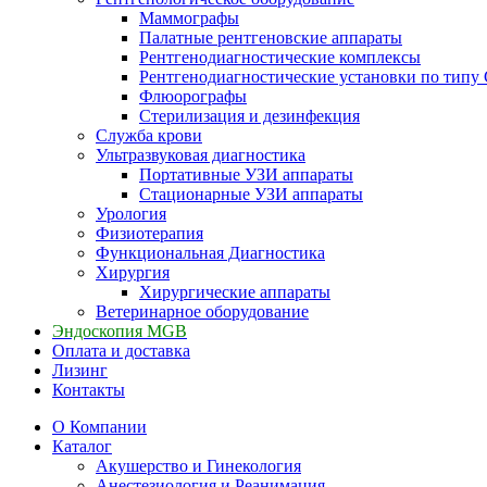
Маммографы
Палатные рентгеновские аппараты
Рентгенодиагностические комплексы
Рентгенодиагностические установки по типу 
Флюорографы
Стерилизация и дезинфекция
Служба крови
Ультразвуковая диагностика
Портативные УЗИ аппараты
Стационарные УЗИ аппараты
Урология
Физиотерапия
Функциональная Диагностика
Хирургия
Хирургические аппараты
Ветеринарное оборудование
Эндоскопия MGB
Оплата и доставка
Лизинг
Контакты
О Компании
Каталог
Акушерство и Гинекология
Анестезиология и Реанимация