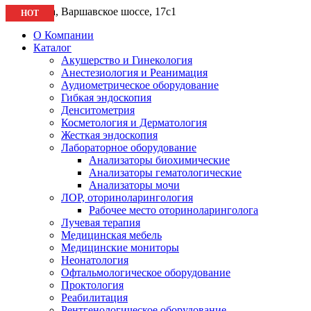
🚩 Москва, Варшавское шоссе, 17с1
HOT
О Компании
Каталог
Акушерство и Гинекология
Анестезиология и Реанимация
Аудиометрическое оборудование
Гибкая эндоскопия
Денситометрия
Косметология и Дерматология
Жесткая эндоскопия
Лабораторное оборудование
Анализаторы биохимические
Анализаторы гематологические
Анализаторы мочи
ЛОР, оториноларингология
Рабочее место оториноларинголога
Лучевая терапия
Медицинская мебель
Медицинские мониторы
Неонатология
Офтальмологическое оборудование
Проктология
Реабилитация
Рентгенологическое оборудование