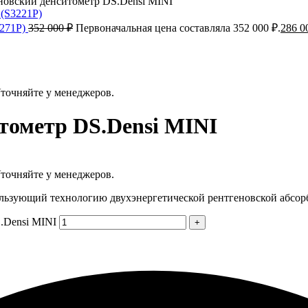
новский денситометр DS.Densi MINI
S271P)
352 000
₽
Первоначальная цена составляла 352 000 ₽.
286 0
Уточняйте у менеджеров.
тометр DS.Densi MINI
Уточняйте у менеджеров.
ьзующий технологию двухэнергетической рентгеновской абсо
.Densi MINI