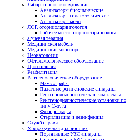
Лабораторное оборудование
Анализаторы биохимические
Анализаторы гематологические
Анализаторы мочи
ЛОР, оториноларингология
Рабочее место оториноларинголога
Лучевая терапия
Медицинская мебель
Медицинские мониторы
Неонатология
Офтальмологическое оборудование
Проктология
Реабилитация
Рентгенологическое оборудование
Маммографы
Палатные рентгеновские аппараты
Рентгенодиагностические комплексы
Рентгенодиагностические установки по
типу С-дуга
Флюорографы
Стерилизация и дезинфекция
Служба крови
Ультразвуковая диагностика
Портативные УЗИ аппараты
Стационарные УЗИ аппараты