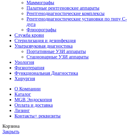
Маммографы
Палатные рентгеновские аппараты
Рентгенодиагностические комплексы
Рентгенодиагностические установки по типу С-
дуга
Флюорографы
Служба крови
Стерилизация и дезинфекция
Ультразвуковая диагностика
Портативные УЗИ аппараты
Стационарные УЗИ аппараты
Урология
Физиотерапия
Функциональная Диагностика
Хирургия
О Компании
Каталог
MGB Эндоскопия
Оплата и доставка
Лизинг
Контакты
+ реквизиты
Корзина
Закрыть