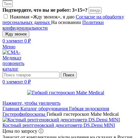
Подтвердите, что вы не робот: 3+15=?
Нажимая «Жду звонок», я даю
Согласие на обработку
персональных данных
На основании
Политики
конфиденциальности
Жду звонок
0
элемент
0
₽
Меню
позвонить
каталог
Поиск
0
элемент
0
₽
Нажмите, чтобы увеличить
Главная
Каталог оборудования
Гибкая эндоскопия
Гистерофиброскопы
Гибкий гистероскоп Mahe Medical
Костный рентгеновский денситометр DS.Densi MINI
Цена по запросу ⓘ
Зависит от комплектации и/или наличия на складах в России.