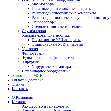
Маммографы
Палатные рентгеновские аппараты
Рентгенодиагностические комплексы
Рентгенодиагностические установки по типу 
Флюорографы
Стерилизация и дезинфекция
Служба крови
Ультразвуковая диагностика
Портативные УЗИ аппараты
Стационарные УЗИ аппараты
Урология
Физиотерапия
Функциональная Диагностика
Хирургия
Хирургические аппараты
Ветеринарное оборудование
Эндоскопия MGB
Оплата и доставка
Лизинг
Контакты
О Компании
Каталог
Акушерство и Гинекология
Анестезиология и Реанимация