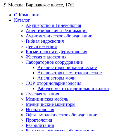
🚩 Москва, Варшавское шоссе, 17с1
О Компании
Каталог
Акушерство и Гинекология
Анестезиология и Реанимация
Аудиометрическое оборудование
Гибкая эндоскопия
Денситометрия
Косметология и Дерматология
Жесткая эндоскопия
Лабораторное оборудование
Анализаторы биохимические
Анализаторы гематологические
Анализаторы мочи
ЛОР, оториноларингология
Рабочее место оториноларинголога
Лучевая терапия
Медицинская мебель
Медицинские мониторы
Неонатология
Офтальмологическое оборудование
Проктология
Реабилитация
Рентгенологическое оборудование