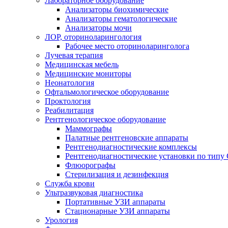
Лабораторное оборудование
Анализаторы биохимические
Анализаторы гематологические
Анализаторы мочи
ЛОР, оториноларингология
Рабочее место оториноларинголога
Лучевая терапия
Медицинская мебель
Медицинские мониторы
Неонатология
Офтальмологическое оборудование
Проктология
Реабилитация
Рентгенологическое оборудование
Маммографы
Палатные рентгеновские аппараты
Рентгенодиагностические комплексы
Рентгенодиагностические установки по типу 
Флюорографы
Стерилизация и дезинфекция
Служба крови
Ультразвуковая диагностика
Портативные УЗИ аппараты
Стационарные УЗИ аппараты
Урология