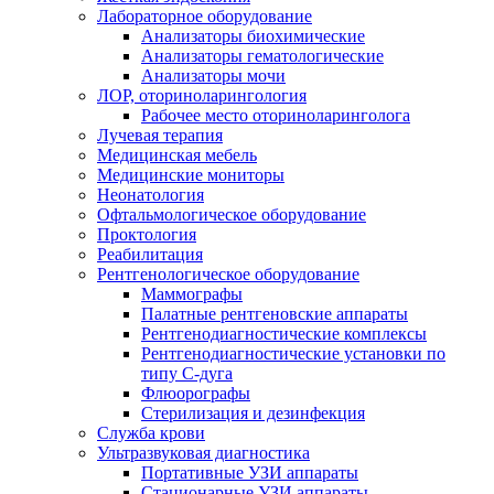
Лабораторное оборудование
Анализаторы биохимические
Анализаторы гематологические
Анализаторы мочи
ЛОР, оториноларингология
Рабочее место оториноларинголога
Лучевая терапия
Медицинская мебель
Медицинские мониторы
Неонатология
Офтальмологическое оборудование
Проктология
Реабилитация
Рентгенологическое оборудование
Маммографы
Палатные рентгеновские аппараты
Рентгенодиагностические комплексы
Рентгенодиагностические установки по
типу С-дуга
Флюорографы
Стерилизация и дезинфекция
Служба крови
Ультразвуковая диагностика
Портативные УЗИ аппараты
Стационарные УЗИ аппараты