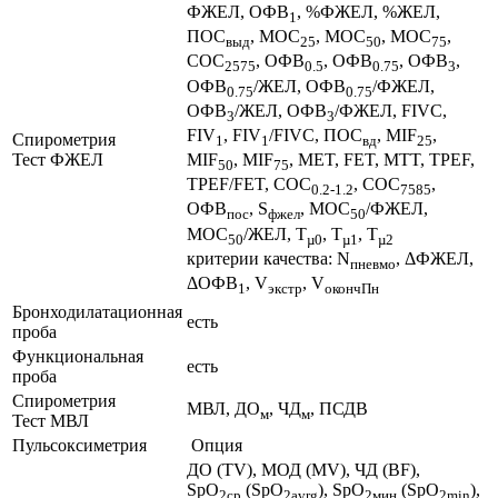
ФЖЕЛ, ОФВ
, %ФЖЕЛ, %ЖЕЛ,
1
ПОС
, МОС
, МОС
, МОС
,
выд
25
50
75
СОС
, ОФВ
, ОФВ
, ОФВ
,
2575
0.5
0.75
3
ОФВ
/ЖЕЛ, ОФВ
/ФЖЕЛ,
0.75
0.75
ОФВ
/ЖЕЛ, ОФВ
/ФЖЕЛ, FIVC,
3
3
FIV
, FIV
/FIVC, ПОС
, MIF
,
Cпирометрия
1
1
вд
25
Тест ФЖЕЛ
MIF
, MIF
, MET, FET, MTT, TPEF,
50
75
TPEF/FET, СОС
, СОС
,
0.2-1.2
7585
ОФВ
, S
, МОС
/ФЖЕЛ,
пос
фжел
50
МОС
/ЖЕЛ, Т
, Т
, Т
50
µ0
µ1
µ2
критерии качества: N
, ΔФЖЕЛ,
пневмо
ΔОФВ
, V
, V
1
экстр
окончПн
Бронходилатационная
есть
проба
Функциональная
есть
проба
Cпирометрия
МВЛ, ДО
, ЧД
, ПСДВ
м
м
Тест МВЛ
Пульсоксиметрия
Опция
ДО (TV), МОД (MV), ЧД (BF),
SpO
(SpO
), SpO
(SpO
),
2ср
2avrg
2мин
2min