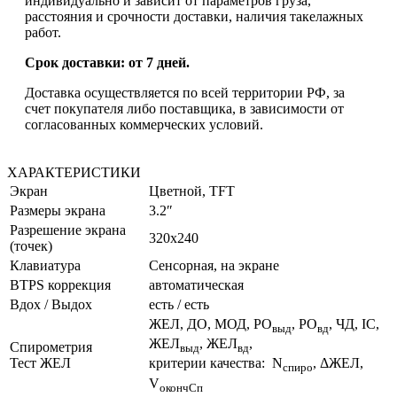
индивидуально и зависит от параметров груза,
расстояния и срочности доставки, наличия такелажных
работ.
Срок доставки: от 7 дней.
Доставка осуществляется по всей территории РФ, за
счет покупателя либо поставщика, в зависимости от
согласованных коммерческих условий.
ХАРАКТЕРИСТИКИ
Экран
Цветной, TFT
Размеры экрана
3.2″
Разрешение экрана
320х240
(точек)
Клавиатура
Сенсорная, на экране
BTPS коррекция
автоматическая
Вдох / Выдох
есть / есть
ЖЕЛ, ДО, МОД, РО
, РО
, ЧД, IC,
выд
вд
ЖЕЛ
, ЖЕЛ
,
Cпирометрия
выд
вд
Тест ЖЕЛ
критерии качества: N
, ΔЖЕЛ,
спиро
V
окончСп