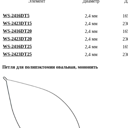
Элемент
Диаметр
Д
WS-2416DT5
2,4 мм
16
WS-2423DT15
2,4 мм
23
WS-2416DT20
2,4 мм
16
WS-2423DT20
2,4 мм
23
WS-2416DT25
2,4 мм
16
WS-2423DT25
2,4 мм
23
Петля для полипэктомии овальная, мононить