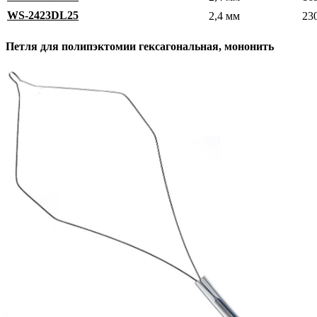
WS-2423DL25
2,4 мм
23
Петля для полипэктомии гексагональная, мононить