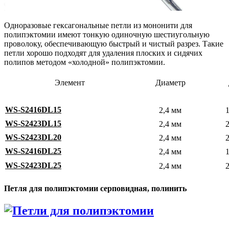
Одноразовые гексагональные петли из мононити для
полипэктомии имеют тонкую одиночную шестиугольную
проволоку, обеспечивающую быстрый и чистый разрез. Такие
петли хорошо подходят для удаления плоских и сидячих
полипов методом «холодной» полипэктомии.
Элемент
Диаметр
WS-S2416DL15
2,4 мм
WS-S2423DL15
2,4 мм
WS-S2423DL20
2,4 мм
WS-S2416DL25
2,4 мм
WS-S2423DL25
2,4 мм
Петля для полипэктомии серповидная, полинить