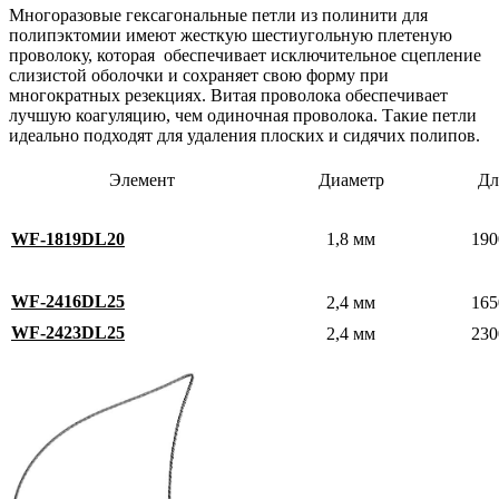
Многоразовые гексагональные петли из полинити для
полипэктомии имеют жесткую шестиугольную плетеную
проволоку, которая обеспечивает исключительное сцепление
слизистой оболочки и сохраняет свою форму при
многократных резекциях. Витая проволока обеспечивает
лучшую коагуляцию, чем одиночная проволока. Такие петли
идеально подходят для удаления плоских и сидячих полипов.
Элемент
Диаметр
Дл
WF-1819DL20
1,8 мм
190
WF-2416DL25
2,4 мм
165
WF-2423DL25
2,4 мм
230