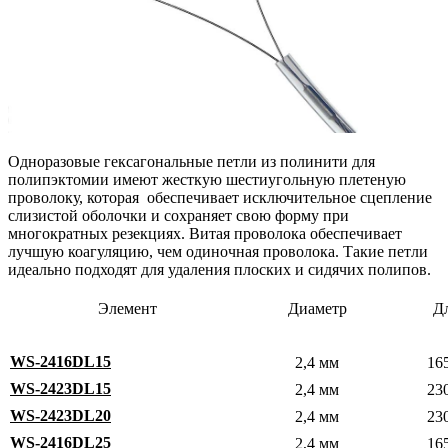
Одноразовые гексагональные петли из полинити для
полипэктомии имеют жесткую шестиугольную плетеную
проволоку, которая обеспечивает исключительное сцепление
слизистой оболочки и сохраняет свою форму при
многократных резекциях. Витая проволока обеспечивает
лучшую коагуляцию, чем одиночная проволока. Такие петли
идеально подходят для удаления плоских и сидячих полипов.
Элемент
Диаметр
Д
WS-2416DL15
2,4 мм
16
WS-2423DL15
2,4 мм
23
WS-2423DL20
2,4 мм
23
WS-2416DL25
2,4 мм
16