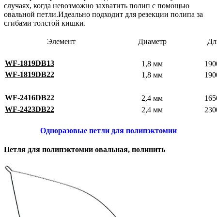
случаях, когда невозможно захватить полип с помощью
овальной петли.Идеально подходит для резекции полипа за
сгибами толстой кишки.
Элемент
Диаметр
Дл
WF-1819DB13
1,8 мм
190
WF-1819DB22
1,8 мм
190
WF-2416DB22
2,4 мм
165
WF-2423DB22
2,4 мм
230
Одноразовые петли для полипэктомии
Петля для полипэктомии овальная, полинить