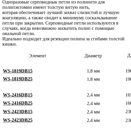
Одноразовые серповиднык петли из полинити для
полипэктомии имеют толстую витую нить,
которая обеспечивает лучший захват слизистой и лучшую
коагуляцию, а также сводит к минимуму соскальзывание
петли при закрытии. Серповидные петли используются в
случаях, когда невозможно захватить полип с помощью
овальной петли.
Идеально подходит для резекции полипа за сгибами толстой
кишки.
Д
Элемент
Диаметр
WS-1819DB15
1,8 мм
19
WS-1819DB25
1,8 мм
19
WS-2416DB15
2,4 мм
16
WS-2416DB25
16
2,4 мм
WS-2423DB15
23
2,4 мм
WS-2423DB25
2,4 мм
23