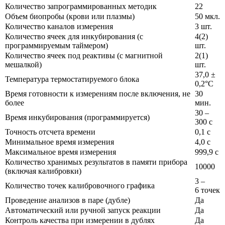
Количество запрограммированных методик
22
Объем биопробы (крови или плазмы)
50 мкл.
Количество каналов измерения
3 шт.
Количество ячеек для инкубирования (с
4(2)
программируемым таймером)
шт.
Количество ячеек под реактивы (с магнитной
2(1)
мешалкой)
шт.
37,0 ±
Температура термостатируемого блока
0,2°C
Время готовности к измерениям после включения, не
30
более
мин.
30 –
Время инкубирования (программируется)
300 с
Точность отсчета времени
0,1 с
Минимальное время измерения
4,0 с
Максимальное время измерения
999,9 с
Количество хранимых результатов в памяти прибора
10000
(включая калибровки)
3 –
Количество точек калибровочного графика
6 точек
Проведение анализов в паре (дубле)
Да
Автоматический или ручной запуск реакции
Да
Контроль качества при измерении в дублях
Да