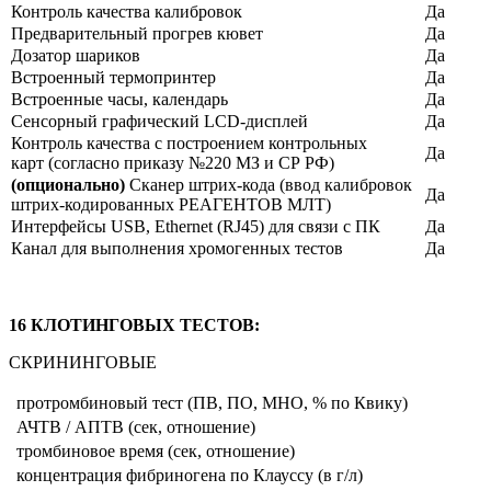
Контроль качества калибровок
Да
Предварительный прогрев кювет
Да
Дозатор шариков
Да
Встроенный термопринтер
Да
Встроенные часы, календарь
Да
Сенсорный графический LCD-дисплей
Да
Контроль качества с построением контрольных
Да
карт (согласно приказу №220 МЗ и СР РФ)
(опционально)
Сканер штрих-кода (ввод калибровок
Да
штрих-кодированных РЕАГЕНТОВ МЛТ)
Интерфейсы USB, Ethernet (RJ45) для связи с ПК
Да
Канал для выполнения хромогенных тестов
Да
16 КЛОТИНГОВЫХ ТЕСТОВ:
СКРИНИНГОВЫЕ
протромбиновый тест (ПВ, ПО, МНО, % по Квику)
АЧТВ / АПТВ (сек, отношение)
тромбиновое время (сек, отношение)
концентрация фибриногена по Клауссу (в г/л)