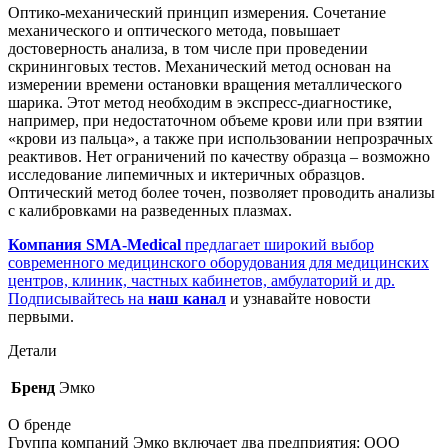
Оптико-механический принцип измерения. Сочетание
механического и оптического метода, повышает
достоверность анализа, в том числе при проведении
скрининговых тестов. Механический метод основан на
измерении времени остановки вращения металлического
шарика. Этот метод необходим в экспресс-диагностике,
например, при недостаточном объеме крови или при взятии
«крови из пальца», а также при использовании непрозрачных
реактивов. Нет ограничений по качеству образца – возможно
исследование липемичных и иктеричных образцов.
Оптический метод более точен, позволяет проводить анализы
с калибровками на разведенных плазмах.
Компания SMA-Medical
предлагает широкий выбор
современного медицинского оборудования для медицинских
центров, клиник, частных кабинетов, амбулаторий и др.
Подписывайтесь на
наш канал
и узнавайте новости
первыми.
Детали
Бренд
Эмко
О бренде
Группа компаний Эмко включает два предприятия: ООО