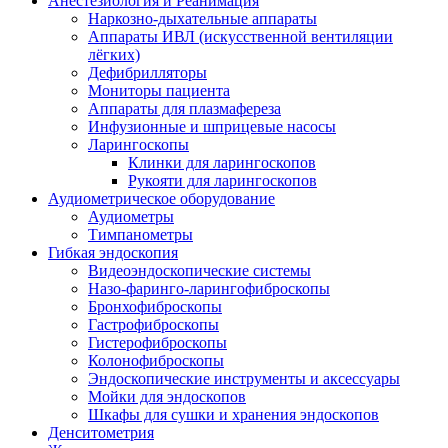
Анестезиология и Реанимация
Наркозно-дыхательные аппараты
Аппараты ИВЛ (искусственной вентиляции
лёгких)
Дефибрилляторы
Мониторы пациента
Аппараты для плазмафереза
Инфузионные и шприцевые насосы
Ларингоскопы
Клинки для ларингоскопов
Рукояти для ларингоскопов
Аудиометрическое оборудование
Аудиометры
Тимпанометры
Гибкая эндоскопия
Видеоэндоскопические системы
Назо-фаринго-ларингофиброскопы
Бронхофиброскопы
Гастрофиброскопы
Гистерофиброскопы
Колонофиброскопы
Эндоскопические инструменты и аксессуары
Мойки для эндоскопов
Шкафы для сушки и хранения эндоскопов
Денситометрия