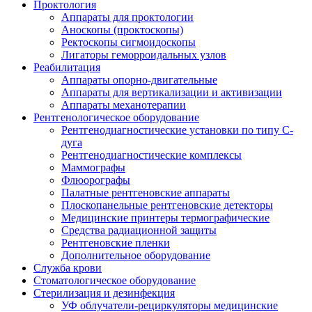
Проктология
Аппараты для проктологии
Аноскопы (проктоскопы)
Ректоскопы сигмоидоскопы
Лигаторы геморроидальных узлов
Реабилитация
Аппараты опорно-двигательные
Аппараты для вертикализации и активизации
Аппараты механотерапии
Рентгенологическое оборудование
Рентгенодиагностические установки по типу С-
дуга
Рентгенодиагностические комплексы
Маммографы
Флюорографы
Палатные рентгеновские аппараты
Плоскопанельные рентгеновские детекторы
Медицинские принтеры термографические
Средства радиационной защиты
Рентгеновские пленки
Дополнительное оборудование
Служба крови
Стоматологическое оборудование
Стерилизация и дезинфекция
УФ облучатели-рециркуляторы медицинские