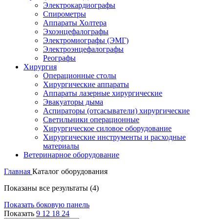
Электрокардиографы
Спирометры
Аппараты Холтера
Эхоэнцефалографы
Электромиографы (ЭМГ)
Электроэнцефалографы
Реографы
Хирургия
Операционные столы
Хирургические аппараты
Аппараты лазерные хирургические
Эвакуаторы дыма
Аспираторы (отсасыватели) хирургические
Светильники операционные
Хирургическое силовое оборудование
Хирургические инструменты и расходные
материалы
Ветеринарное оборудование
Главная
Каталог оборудования
Показаны все результаты (4)
Показать боковую панель
Показать
9
12
18
24