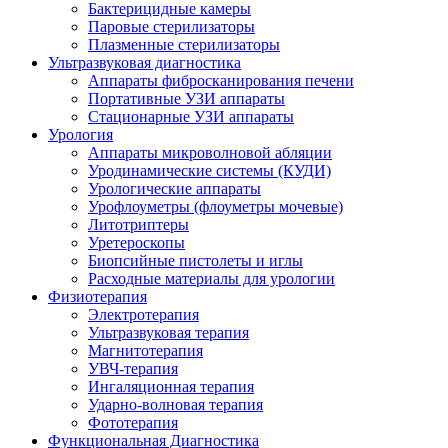
Бактерицидные камеры
Паровые стерилизаторы
Плазменные стерилизаторы
Ультразвуковая диагностика
Аппараты фибросканирования печени
Портативные УЗИ аппараты
Стационарные УЗИ аппараты
Урология
Аппараты микроволновой абляции
Уродинамические системы (КУДИ)
Урологические аппараты
Урофлоуметры (флоуметры мочевые)
Литотриптеры
Уретероскопы
Биопсийные пистолеты и иглы
Расходные материалы для урологии
Физиотерапия
Электротерапия
Ультразвуковая терапия
Магнитотерапия
УВЧ-терапия
Ингаляционная терапия
Ударно-волновая терапия
Фототерапия
Функциональная Диагностика