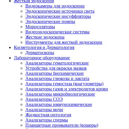
Жесткая эндоскопия
Видеокамеры для эндоскопии
Эндоскопические источники света
Эндоскопические инсуффляторы
Эндоскопические помпы
Морцелляторы
Видеоэндоскопические системы
Жесткие эндоскопы
Инструменты для жесткой эндоскопии
Косметология и Дерматология
Дерматоскопы
Лабораторное оборудование
Анализаторы гематологические
Устройства для окраски мазков
Анализаторы биохимические
Анализаторы глюкозы и лактата
Анализаторы гемостаза (коагулометры)
Анализаторы газов и электролитов крови
Анализаторы микробиологические
Анализаторы СОЭ
Анализаторы иммунохимические
Анализаторы мочи
Жидкостная цитология
Анализаторы спермы
Планшетные промыватели (вошеры)