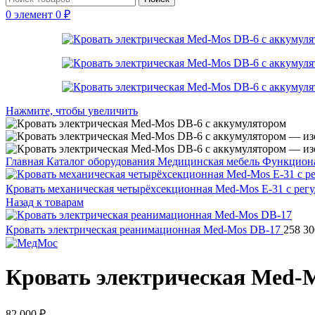
0
элемент
0
₽
Нажмите, чтобы увеличить
Главная
Каталог оборудования
Медицинская мебель
Функцион
Кровать механическая четырёхсекционная Med-Mos Е-31 с ре
Назад к товарам
Кровать электрическая реанимационная Med-Mos DB-17
258 3
Кровать электрическая Med-
82 000
₽