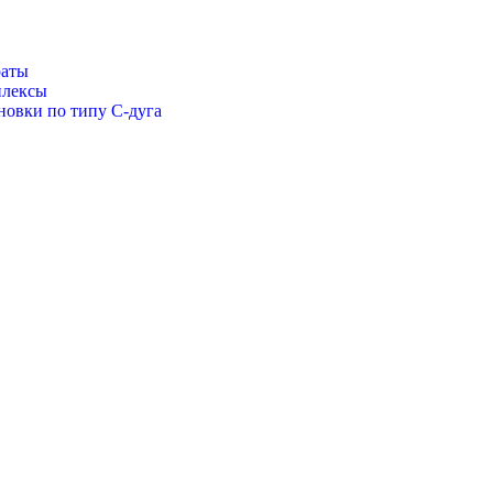
раты
плексы
новки по типу С-дуга