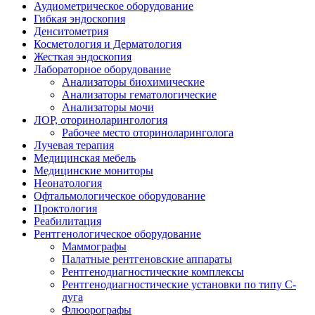
Аудиометрическое оборудование
Гибкая эндоскопия
Денситометрия
Косметология и Дерматология
Жесткая эндоскопия
Лабораторное оборудование
Анализаторы биохимические
Анализаторы гематологические
Анализаторы мочи
ЛОР, оториноларингология
Рабочее место оториноларинголога
Лучевая терапия
Медицинская мебель
Медицинские мониторы
Неонатология
Офтальмологическое оборудование
Проктология
Реабилитация
Рентгенологическое оборудование
Маммографы
Палатные рентгеновские аппараты
Рентгенодиагностические комплексы
Рентгенодиагностические установки по типу С-
дуга
Флюорографы