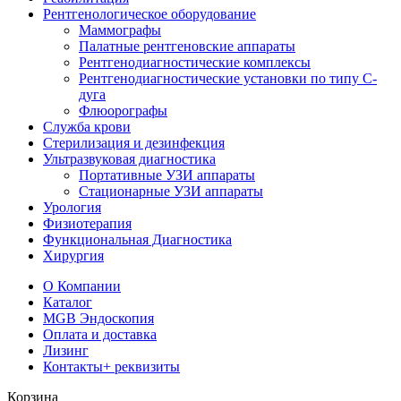
Рентгенологическое оборудование
Маммографы
Палатные рентгеновские аппараты
Рентгенодиагностические комплексы
Рентгенодиагностические установки по типу С-
дуга
Флюорографы
Служба крови
Стерилизация и дезинфекция
Ультразвуковая диагностика
Портативные УЗИ аппараты
Стационарные УЗИ аппараты
Урология
Физиотерапия
Функциональная Диагностика
Хирургия
О Компании
Каталог
MGB Эндоскопия
Оплата и доставка
Лизинг
Контакты
+ реквизиты
Корзина