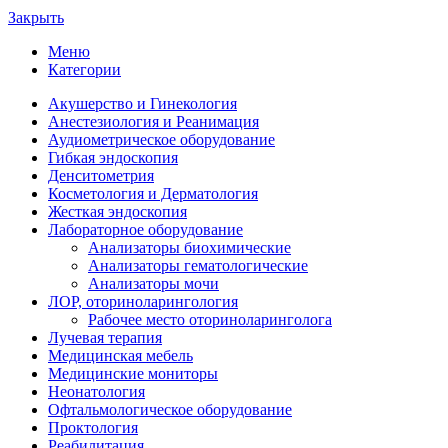
Закрыть
Меню
Категории
Акушерство и Гинекология
Анестезиология и Реанимация
Аудиометрическое оборудование
Гибкая эндоскопия
Денситометрия
Косметология и Дерматология
Жесткая эндоскопия
Лабораторное оборудование
Анализаторы биохимические
Анализаторы гематологические
Анализаторы мочи
ЛОР, оториноларингология
Рабочее место оториноларинголога
Лучевая терапия
Медицинская мебель
Медицинские мониторы
Неонатология
Офтальмологическое оборудование
Проктология
Реабилитация