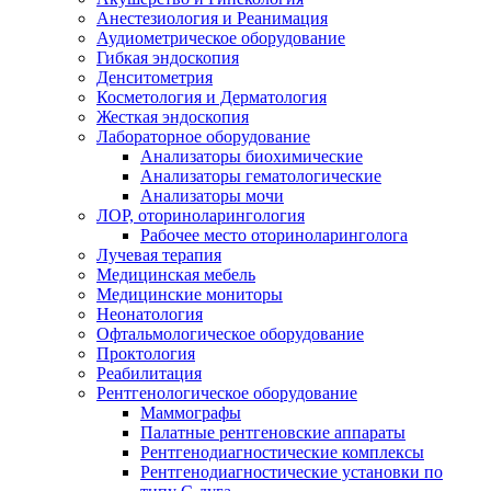
Анестезиология и Реанимация
Аудиометрическое оборудование
Гибкая эндоскопия
Денситометрия
Косметология и Дерматология
Жесткая эндоскопия
Лабораторное оборудование
Анализаторы биохимические
Анализаторы гематологические
Анализаторы мочи
ЛОР, оториноларингология
Рабочее место оториноларинголога
Лучевая терапия
Медицинская мебель
Медицинские мониторы
Неонатология
Офтальмологическое оборудование
Проктология
Реабилитация
Рентгенологическое оборудование
Маммографы
Палатные рентгеновские аппараты
Рентгенодиагностические комплексы
Рентгенодиагностические установки по