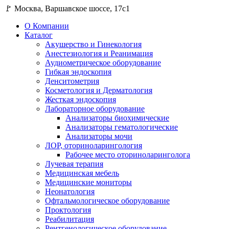
🚩 Москва, Варшавское шоссе, 17с1
О Компании
Каталог
Акушерство и Гинекология
Анестезиология и Реанимация
Аудиометрическое оборудование
Гибкая эндоскопия
Денситометрия
Косметология и Дерматология
Жесткая эндоскопия
Лабораторное оборудование
Анализаторы биохимические
Анализаторы гематологические
Анализаторы мочи
ЛОР, оториноларингология
Рабочее место оториноларинголога
Лучевая терапия
Медицинская мебель
Медицинские мониторы
Неонатология
Офтальмологическое оборудование
Проктология
Реабилитация
Рентгенологическое оборудование