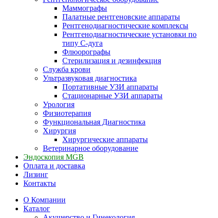
Маммографы
Палатные рентгеновские аппараты
Рентгенодиагностические комплексы
Рентгенодиагностические установки по
типу С-дуга
Флюорографы
Стерилизация и дезинфекция
Служба крови
Ультразвуковая диагностика
Портативные УЗИ аппараты
Стационарные УЗИ аппараты
Урология
Физиотерапия
Функциональная Диагностика
Хирургия
Хирургические аппараты
Ветеринарное оборудование
Эндоскопия MGB
Оплата и доставка
Лизинг
Контакты
О Компании
Каталог
Акушерство и Гинекология