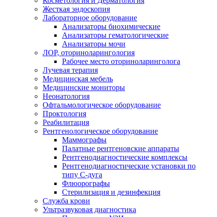
Косметология и Дерматология
Жесткая эндоскопия
Лабораторное оборудование
Анализаторы биохимические
Анализаторы гематологические
Анализаторы мочи
ЛОР, оториноларингология
Рабочее место оториноларинголога
Лучевая терапия
Медицинская мебель
Медицинские мониторы
Неонатология
Офтальмологическое оборудование
Проктология
Реабилитация
Рентгенологическое оборудование
Маммографы
Палатные рентгеновские аппараты
Рентгенодиагностические комплексы
Рентгенодиагностические установки по
типу С-дуга
Флюорографы
Стерилизация и дезинфекция
Служба крови
Ультразвуковая диагностика