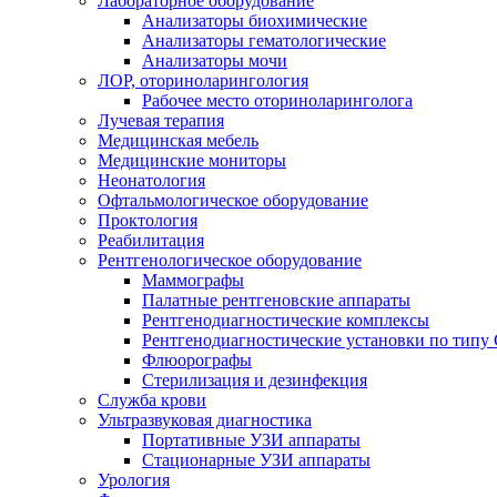
Лабораторное оборудование
Анализаторы биохимические
Анализаторы гематологические
Анализаторы мочи
ЛОР, оториноларингология
Рабочее место оториноларинголога
Лучевая терапия
Медицинская мебель
Медицинские мониторы
Неонатология
Офтальмологическое оборудование
Проктология
Реабилитация
Рентгенологическое оборудование
Маммографы
Палатные рентгеновские аппараты
Рентгенодиагностические комплексы
Рентгенодиагностические установки по типу 
Флюорографы
Стерилизация и дезинфекция
Служба крови
Ультразвуковая диагностика
Портативные УЗИ аппараты
Стационарные УЗИ аппараты
Урология