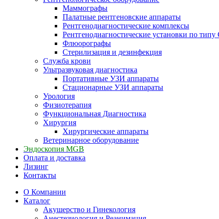
Маммографы
Палатные рентгеновские аппараты
Рентгенодиагностические комплексы
Рентгенодиагностические установки по типу 
Флюорографы
Стерилизация и дезинфекция
Служба крови
Ультразвуковая диагностика
Портативные УЗИ аппараты
Стационарные УЗИ аппараты
Урология
Физиотерапия
Функциональная Диагностика
Хирургия
Хирургические аппараты
Ветеринарное оборудование
Эндоскопия MGB
Оплата и доставка
Лизинг
Контакты
О Компании
Каталог
Акушерство и Гинекология
Анестезиология и Реанимация