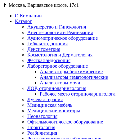
🚩 Москва, Варшавское шоссе, 17с1
О Компании
Каталог
Акушерство и Гинекология
Анестезиология и Реанимация
Аудиометрическое оборудование
Гибкая эндоскопия
Денситометрия
Косметология и Дерматология
Жесткая эндоскопия
Лабораторное оборудование
Анализаторы биохимические
Анализаторы гематологические
Анализаторы мочи
ЛОР, оториноларингология
Рабочее место оториноларинголога
Лучевая терапия
Медицинская мебель
Медицинские мониторы
Неонатология
Офтальмологическое оборудование
Проктология
Реабилитация
Рентгенологическое оборудование