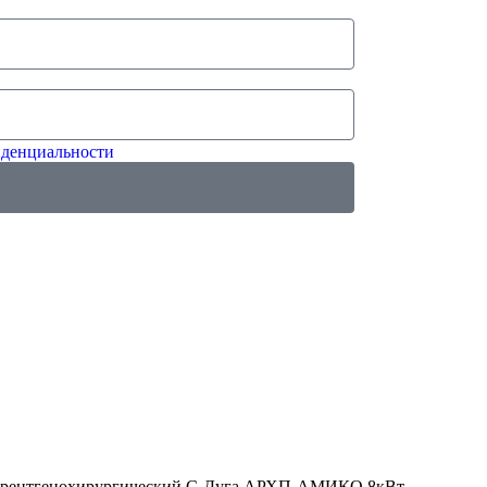
денциальности
 рентгено­хирургический С-Дуга АРХП‑АМИКО 8кВт