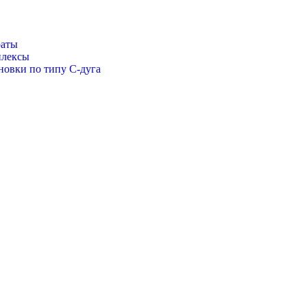
раты
плексы
новки по типу С-дуга