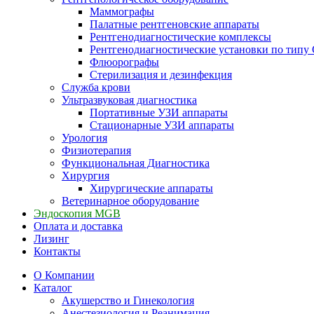
Маммографы
Палатные рентгеновские аппараты
Рентгенодиагностические комплексы
Рентгенодиагностические установки по типу 
Флюорографы
Стерилизация и дезинфекция
Служба крови
Ультразвуковая диагностика
Портативные УЗИ аппараты
Стационарные УЗИ аппараты
Урология
Физиотерапия
Функциональная Диагностика
Хирургия
Хирургические аппараты
Ветеринарное оборудование
Эндоскопия MGB
Оплата и доставка
Лизинг
Контакты
О Компании
Каталог
Акушерство и Гинекология
Анестезиология и Реанимация