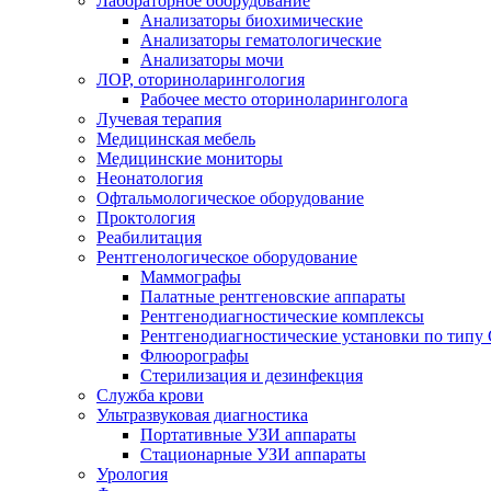
Лабораторное оборудование
Анализаторы биохимические
Анализаторы гематологические
Анализаторы мочи
ЛОР, оториноларингология
Рабочее место оториноларинголога
Лучевая терапия
Медицинская мебель
Медицинские мониторы
Неонатология
Офтальмологическое оборудование
Проктология
Реабилитация
Рентгенологическое оборудование
Маммографы
Палатные рентгеновские аппараты
Рентгенодиагностические комплексы
Рентгенодиагностические установки по типу 
Флюорографы
Стерилизация и дезинфекция
Служба крови
Ультразвуковая диагностика
Портативные УЗИ аппараты
Стационарные УЗИ аппараты
Урология