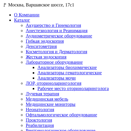
🚩 Москва, Варшавское шоссе, 17с1
О Компании
Каталог
Акушерство и Гинекология
Анестезиология и Реанимация
Аудиометрическое оборудование
Гибкая эндоскопия
Денситометрия
Косметология и Дерматология
Жесткая эндоскопия
Лабораторное оборудование
Анализаторы биохимические
Анализаторы гематологические
Анализаторы мочи
ЛОР, оториноларингология
Рабочее место оториноларинголога
Лучевая терапия
Медицинская мебель
Медицинские мониторы
Неонатология
Офтальмологическое оборудование
Проктология
Реабилитация
Рентгенологическое оборудование