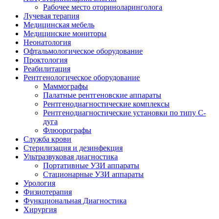
Рабочее место оториноларинголога
Лучевая терапия
Медицинская мебель
Медицинские мониторы
Неонатология
Офтальмологическое оборудование
Проктология
Реабилитация
Рентгенологическое оборудование
Маммографы
Палатные рентгеновские аппараты
Рентгенодиагностические комплексы
Рентгенодиагностические установки по типу С-
дуга
Флюорографы
Служба крови
Стерилизация и дезинфекция
Ультразвуковая диагностика
Портативные УЗИ аппараты
Стационарные УЗИ аппараты
Урология
Физиотерапия
Функциональная Диагностика
Хирургия