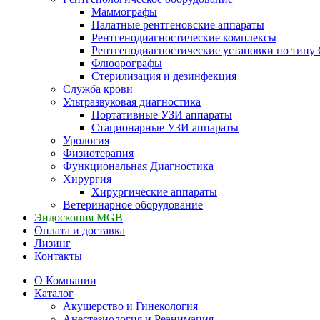
Маммографы
Палатные рентгеновские аппараты
Рентгенодиагностические комплексы
Рентгенодиагностические установки по типу 
Флюорографы
Стерилизация и дезинфекция
Служба крови
Ультразвуковая диагностика
Портативные УЗИ аппараты
Стационарные УЗИ аппараты
Урология
Физиотерапия
Функциональная Диагностика
Хирургия
Хирургические аппараты
Ветеринарное оборудование
Эндоскопия MGB
Оплата и доставка
Лизинг
Контакты
О Компании
Каталог
Акушерство и Гинекология
Анестезиология и Реанимация