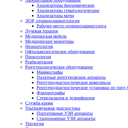
Лабораторное оборудование
Анализаторы биохимические
Анализаторы гематологические
Анализаторы мочи
ЛОР, оториноларингология
Рабочее место оториноларинголога
Лучевая терапия
Медицинская мебель
Медицинские мониторы
Неонатология
Офтальмологическое оборудование
Проктология
Реабилитация
Рентгенологическое оборудование
Маммографы
Палатные рентгеновские аппараты
Рентгенодиагностические комплексы
Рентгенодиагностические установки по типу 
Флюорографы
Стерилизация и дезинфекция
Служба крови
Ультразвуковая диагностика
Портативные УЗИ аппараты
Стационарные УЗИ аппараты
Урология