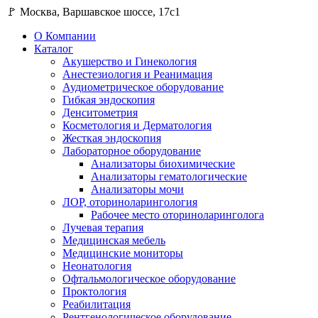
🚩 Москва, Варшавское шоссе, 17с1
О Компании
Каталог
Акушерство и Гинекология
Анестезиология и Реанимация
Аудиометрическое оборудование
Гибкая эндоскопия
Денситометрия
Косметология и Дерматология
Жесткая эндоскопия
Лабораторное оборудование
Анализаторы биохимические
Анализаторы гематологические
Анализаторы мочи
ЛОР, оториноларингология
Рабочее место оториноларинголога
Лучевая терапия
Медицинская мебель
Медицинские мониторы
Неонатология
Офтальмологическое оборудование
Проктология
Реабилитация
Рентгенологическое оборудование