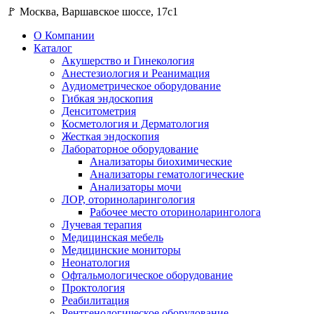
🚩 Москва, Варшавское шоссе, 17с1
О Компании
Каталог
Акушерство и Гинекология
Анестезиология и Реанимация
Аудиометрическое оборудование
Гибкая эндоскопия
Денситометрия
Косметология и Дерматология
Жесткая эндоскопия
Лабораторное оборудование
Анализаторы биохимические
Анализаторы гематологические
Анализаторы мочи
ЛОР, оториноларингология
Рабочее место оториноларинголога
Лучевая терапия
Медицинская мебель
Медицинские мониторы
Неонатология
Офтальмологическое оборудование
Проктология
Реабилитация
Рентгенологическое оборудование