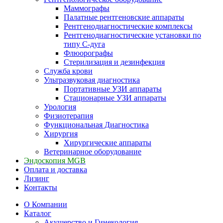
Маммографы
Палатные рентгеновские аппараты
Рентгенодиагностические комплексы
Рентгенодиагностические установки по
типу С-дуга
Флюорографы
Стерилизация и дезинфекция
Служба крови
Ультразвуковая диагностика
Портативные УЗИ аппараты
Стационарные УЗИ аппараты
Урология
Физиотерапия
Функциональная Диагностика
Хирургия
Хирургические аппараты
Ветеринарное оборудование
Эндоскопия MGB
Оплата и доставка
Лизинг
Контакты
О Компании
Каталог
Акушерство и Гинекология