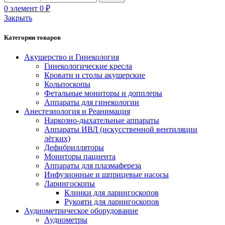
0
элемент
0
₽
Закрыть
Категории товаров
Акушерство и Гинекология
Гинекологические кресла
Кровати и столы акушерские
Кольпоскопы
Фетальные мониторы и допплеры
Аппараты для гинекологии
Анестезиология и Реанимация
Наркозно-дыхательные аппараты
Аппараты ИВЛ (искусственной вентиляции
лёгких)
Дефибрилляторы
Мониторы пациента
Аппараты для плазмафереза
Инфузионные и шприцевые насосы
Ларингоскопы
Клинки для ларингоскопов
Рукояти для ларингоскопов
Аудиометрическое оборудование
Аудиометры