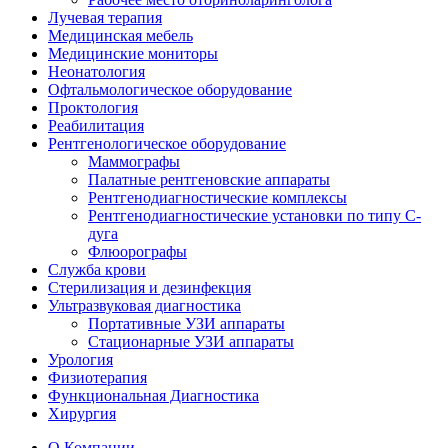
Лучевая терапия
Медицинская мебель
Медицинские мониторы
Неонатология
Офтальмологическое оборудование
Проктология
Реабилитация
Рентгенологическое оборудование
Маммографы
Палатные рентгеновские аппараты
Рентгенодиагностические комплексы
Рентгенодиагностические установки по типу С-
дуга
Флюорографы
Служба крови
Стерилизация и дезинфекция
Ультразвуковая диагностика
Портативные УЗИ аппараты
Стационарные УЗИ аппараты
Урология
Физиотерапия
Функциональная Диагностика
Хирургия
О Компании