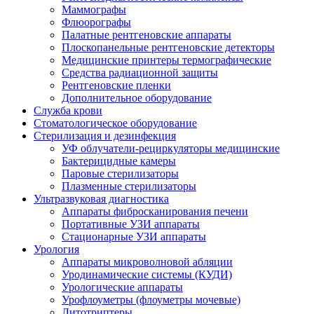
Маммографы
Флюорографы
Палатные рентгеновские аппараты
Плоскопанельные рентгеновские детекторы
Медицинские принтеры термографические
Средства радиационной защиты
Рентгеновские пленки
Дополнительное оборудование
Служба крови
Стоматологическое оборудование
Стерилизация и дезинфекция
УФ облучатели-рециркуляторы медицинские
Бактерицидные камеры
Паровые стерилизаторы
Плазменные стерилизаторы
Ультразвуковая диагностика
Аппараты фибросканирования печени
Портативные УЗИ аппараты
Стационарные УЗИ аппараты
Урология
Аппараты микроволновой абляции
Уродинамические системы (КУДИ)
Урологические аппараты
Урофлоуметры (флоуметры мочевые)
Литотриптеры