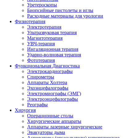
Уретероскопы
Биопсийные пистолеты и иглы
Расходные материалы для урологии
Физиотерапия
Электротерапия
Ультразвуковая терапия
Магнитотерапия
УВЧ-терапия
Ингаляционная терапия
Ударно-волновая терапия
Фототерапия
Функциональная Диагностика
Электрокардиографы
Спирометры
Аппараты Холтера
Эхоэнцефалографы
Электромиографы (ЭМГ)
Электроэнцефалографы
Реографы
Хирургия
Операционные столы
Хирургические аппараты
Аппараты лазерные хирургические
Эвакуаторы дыма
Аспираторы (отсасыватели) хирургические