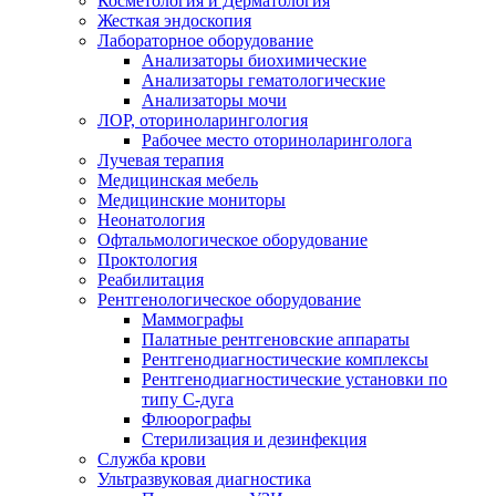
Косметология и Дерматология
Жесткая эндоскопия
Лабораторное оборудование
Анализаторы биохимические
Анализаторы гематологические
Анализаторы мочи
ЛОР, оториноларингология
Рабочее место оториноларинголога
Лучевая терапия
Медицинская мебель
Медицинские мониторы
Неонатология
Офтальмологическое оборудование
Проктология
Реабилитация
Рентгенологическое оборудование
Маммографы
Палатные рентгеновские аппараты
Рентгенодиагностические комплексы
Рентгенодиагностические установки по
типу С-дуга
Флюорографы
Стерилизация и дезинфекция
Служба крови
Ультразвуковая диагностика