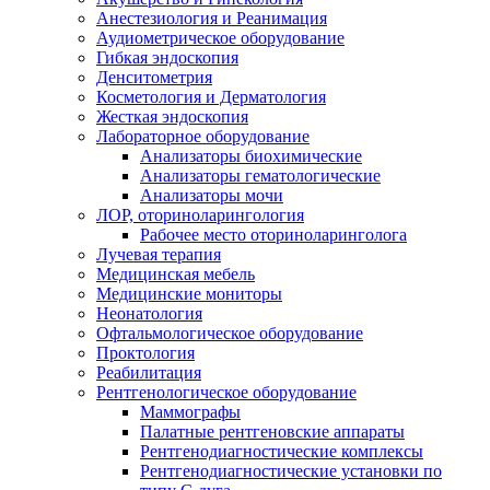
Анестезиология и Реанимация
Аудиометрическое оборудование
Гибкая эндоскопия
Денситометрия
Косметология и Дерматология
Жесткая эндоскопия
Лабораторное оборудование
Анализаторы биохимические
Анализаторы гематологические
Анализаторы мочи
ЛОР, оториноларингология
Рабочее место оториноларинголога
Лучевая терапия
Медицинская мебель
Медицинские мониторы
Неонатология
Офтальмологическое оборудование
Проктология
Реабилитация
Рентгенологическое оборудование
Маммографы
Палатные рентгеновские аппараты
Рентгенодиагностические комплексы
Рентгенодиагностические установки по