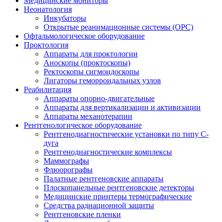
Медицинские мониторы
Неонатология
Инкубаторы
Открытые реанимационные системы (ОРС)
Офтальмологическое оборудование
Проктология
Аппараты для проктологии
Аноскопы (проктоскопы)
Ректоскопы сигмоидоскопы
Лигаторы геморроидальных узлов
Реабилитация
Аппараты опорно-двигательные
Аппараты для вертикализации и активизации
Аппараты механотерапии
Рентгенологическое оборудование
Рентгенодиагностические установки по типу С-
дуга
Рентгенодиагностические комплексы
Маммографы
Флюорографы
Палатные рентгеновские аппараты
Плоскопанельные рентгеновские детекторы
Медицинские принтеры термографические
Средства радиационной защиты
Рентгеновские пленки