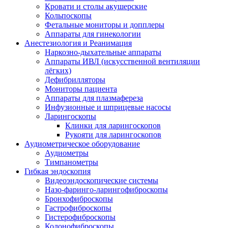
Кровати и столы акушерские
Кольпоскопы
Фетальные мониторы и допплеры
Аппараты для гинекологии
Анестезиология и Реанимация
Наркозно-дыхательные аппараты
Аппараты ИВЛ (искусственной вентиляции
лёгких)
Дефибрилляторы
Мониторы пациента
Аппараты для плазмафереза
Инфузионные и шприцевые насосы
Ларингоскопы
Клинки для ларингоскопов
Рукояти для ларингоскопов
Аудиометрическое оборудование
Аудиометры
Тимпанометры
Гибкая эндоскопия
Видеоэндоскопические системы
Назо-фаринго-ларингофиброскопы
Бронхофиброскопы
Гастрофиброскопы
Гистерофиброскопы
Колонофиброскопы