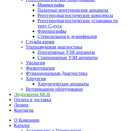
Маммографы
Палатные рентгеновские аппараты
Рентгенодиагностические комплексы
Рентгенодиагностические установки по
типу С-дуга
Флюорографы
Стерилизация и дезинфекция
Служба крови
Ультразвуковая диагностика
Портативные УЗИ аппараты
Стационарные УЗИ аппараты
Урология
Физиотерапия
Функциональная Диагностика
Хирургия
Хирургические аппараты
Ветеринарное оборудование
Эндоскопия MGB
Оплата и доставка
Лизинг
Контакты
О Компании
Каталог
Акушерство и Гинекология