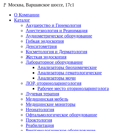
🚩 Москва, Варшавское шоссе, 17с1
О Компании
Каталог
Акушерство и Гинекология
Анестезиология и Реанимация
Аудиометрическое оборудование
Гибкая эндоскопия
Денситометрия
Косметология и Дерматология
Жесткая эндоскопия
Лабораторное оборудование
Анализаторы биохимические
Анализаторы гематологические
Анализаторы мочи
ЛОР, оториноларингология
Рабочее место оториноларинголога
Лучевая терапия
Медицинская мебель
Медицинские мониторы
Неонатология
Офтальмологическое оборудование
Проктология
Реабилитация
Рентгенологическое оборудование