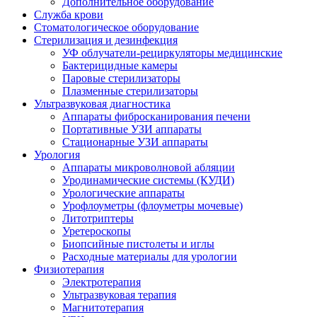
Дополнительное оборудование
Служба крови
Стоматологическое оборудование
Стерилизация и дезинфекция
УФ облучатели-рециркуляторы медицинские
Бактерицидные камеры
Паровые стерилизаторы
Плазменные стерилизаторы
Ультразвуковая диагностика
Аппараты фибросканирования печени
Портативные УЗИ аппараты
Стационарные УЗИ аппараты
Урология
Аппараты микроволновой абляции
Уродинамические системы (КУДИ)
Урологические аппараты
Урофлоуметры (флоуметры мочевые)
Литотриптеры
Уретероскопы
Биопсийные пистолеты и иглы
Расходные материалы для урологии
Физиотерапия
Электротерапия
Ультразвуковая терапия
Магнитотерапия