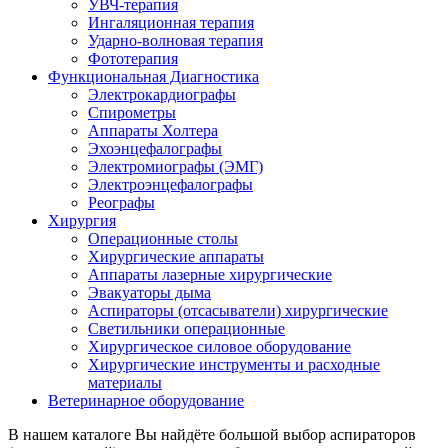
УВЧ-терапия
Ингаляционная терапия
Ударно-волновая терапия
Фототерапия
Функциональная Диагностика
Электрокардиографы
Спирометры
Аппараты Холтера
Эхоэнцефалографы
Электромиографы (ЭМГ)
Электроэнцефалографы
Реографы
Хирургия
Операционные столы
Хирургические аппараты
Аппараты лазерные хирургические
Эвакуаторы дыма
Аспираторы (отсасыватели) хирургические
Светильники операционные
Хирургическое силовое оборудование
Хирургические инструменты и расходные
материалы
Ветеринарное оборудование
В нашем каталоге Вы найдёте большой выбор аспираторов