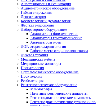
Анестезиология и Реанимация
Аудиометрическое оборудование
Гибкая эндоскопия
Денситометрия
Косметология и Дерматология
Жесткая эндоскопия
Лабораторное оборудование
Анализаторы биохимические
Анализаторы гематологические
Анализаторы мочи
ЛОР, оториноларингология
Рабочее место оториноларинголога
Лучевая терапия
Медицинская мебель
Медицинские мониторы
Неонатология
Офтальмологическое оборудование
Проктология
Реабилитация
Рентгенологическое оборудование
Маммографы
Палатные рентгеновские аппараты
Рентгенодиагностические комплексы
Рентгенодиагностические установки по