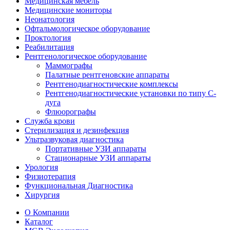
Медицинская мебель
Медицинские мониторы
Неонатология
Офтальмологическое оборудование
Проктология
Реабилитация
Рентгенологическое оборудование
Маммографы
Палатные рентгеновские аппараты
Рентгенодиагностические комплексы
Рентгенодиагностические установки по типу С-
дуга
Флюорографы
Служба крови
Стерилизация и дезинфекция
Ультразвуковая диагностика
Портативные УЗИ аппараты
Стационарные УЗИ аппараты
Урология
Физиотерапия
Функциональная Диагностика
Хирургия
О Компании
Каталог