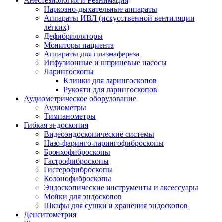
Анестезиология и Реанимация
Наркозно-дыхательные аппараты
Аппараты ИВЛ (искусственной вентиляции
лёгких)
Дефибрилляторы
Мониторы пациента
Аппараты для плазмафереза
Инфузионные и шприцевые насосы
Ларингоскопы
Клинки для ларингоскопов
Рукояти для ларингоскопов
Аудиометрическое оборудование
Аудиометры
Тимпанометры
Гибкая эндоскопия
Видеоэндоскопические системы
Назо-фаринго-ларингофиброскопы
Бронхофиброскопы
Гастрофиброскопы
Гистерофиброскопы
Колонофиброскопы
Эндоскопические инструменты и аксессуары
Мойки для эндоскопов
Шкафы для сушки и хранения эндоскопов
Денситометрия