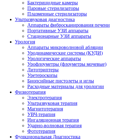
Бактерицидные камеры
Паровые стерилизаторы
Плазменные стерилизаторы
Ультразвуковая диагностика
Аппараты фибросканирования печени
Портативные УЗИ аппараты
Стационарные УЗИ аппараты
Урология
Аппараты микроволновой абляции
Уродинамические системы (КУДИ)
Урологические аппараты
Урофлоуметры (флоуметры мочевые)
Литотриптеры
Уретероскопы
Биопсийные пистолеты и иглы
Расходные материалы для урологии
Физиотерапия
Электротерапия
Ультразвуковая терапия
Магнитотерапия
УВЧ-терапия
Ингаляционная терапия
Ударно-волновая терапия
Фототерапия
Функциональная Диагностика