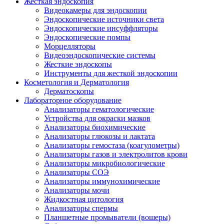
Жесткая эндоскопия
Видеокамеры для эндоскопии
Эндоскопические источники света
Эндоскопические инсуффляторы
Эндоскопические помпы
Морцелляторы
Видеоэндоскопические системы
Жесткие эндоскопы
Инструменты для жесткой эндоскопии
Косметология и Дерматология
Дерматоскопы
Лабораторное оборудование
Анализаторы гематологические
Устройства для окраски мазков
Анализаторы биохимические
Анализаторы глюкозы и лактата
Анализаторы гемостаза (коагулометры)
Анализаторы газов и электролитов крови
Анализаторы микробиологические
Анализаторы СОЭ
Анализаторы иммунохимические
Анализаторы мочи
Жидкостная цитология
Анализаторы спермы
Планшетные промыватели (вошеры)