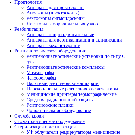
Проктология
Аппараты для проктологии
Аноскопы (проктоскопы)
Ректоскопы сигмоидоскопы
Лигаторы геморроидальных узлов
Реабилитация
Аппараты опорно-двигательные
Аппараты для вертикализации и активизации
Аппараты механотерапии
Рентгенологическое оборудование
Рентгенодиагностические установки по типу С-
дуга
Рентгенодиагностические комплексы
Маммографы
Флюорографы
Палатные рентгеновские аппараты
Плоскопанельные рентгеновские детекторы
Медицинские принтеры термографические
Средства радиационной защиты
Рентгеновские пленки
Дополнительное оборудование
Служба крови
Стоматологическое оборудование
Стерилизация и дезинфекция
УФ облучатели-рециркуляторы медицинские