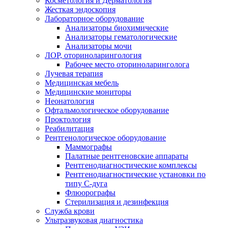
Косметология и Дерматология
Жесткая эндоскопия
Лабораторное оборудование
Анализаторы биохимические
Анализаторы гематологические
Анализаторы мочи
ЛОР, оториноларингология
Рабочее место оториноларинголога
Лучевая терапия
Медицинская мебель
Медицинские мониторы
Неонатология
Офтальмологическое оборудование
Проктология
Реабилитация
Рентгенологическое оборудование
Маммографы
Палатные рентгеновские аппараты
Рентгенодиагностические комплексы
Рентгенодиагностические установки по
типу С-дуга
Флюорографы
Стерилизация и дезинфекция
Служба крови
Ультразвуковая диагностика