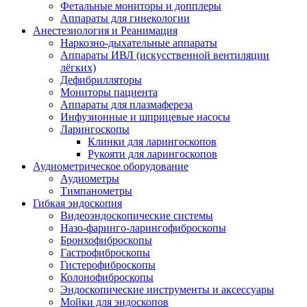
Фетальные мониторы и допплеры
Аппараты для гинекологии
Анестезиология и Реанимация
Наркозно-дыхательные аппараты
Аппараты ИВЛ (искусственной вентиляции
лёгких)
Дефибрилляторы
Мониторы пациента
Аппараты для плазмафереза
Инфузионные и шприцевые насосы
Ларингоскопы
Клинки для ларингоскопов
Рукояти для ларингоскопов
Аудиометрическое оборудование
Аудиометры
Тимпанометры
Гибкая эндоскопия
Видеоэндоскопические системы
Назо-фаринго-ларингофиброскопы
Бронхофиброскопы
Гастрофиброскопы
Гистерофиброскопы
Колонофиброскопы
Эндоскопические инструменты и аксессуары
Мойки для эндоскопов