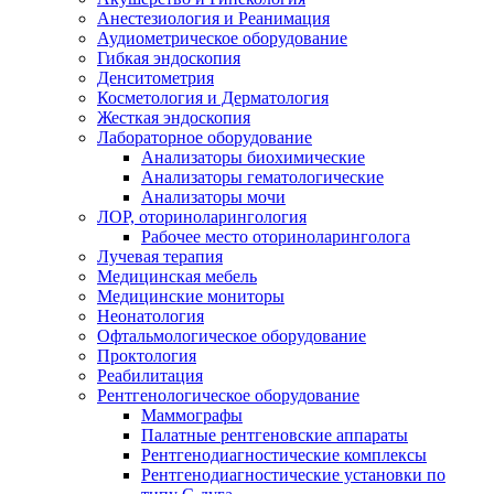
Анестезиология и Реанимация
Аудиометрическое оборудование
Гибкая эндоскопия
Денситометрия
Косметология и Дерматология
Жесткая эндоскопия
Лабораторное оборудование
Анализаторы биохимические
Анализаторы гематологические
Анализаторы мочи
ЛОР, оториноларингология
Рабочее место оториноларинголога
Лучевая терапия
Медицинская мебель
Медицинские мониторы
Неонатология
Офтальмологическое оборудование
Проктология
Реабилитация
Рентгенологическое оборудование
Маммографы
Палатные рентгеновские аппараты
Рентгенодиагностические комплексы
Рентгенодиагностические установки по