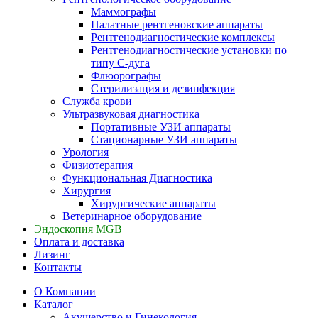
Маммографы
Палатные рентгеновские аппараты
Рентгенодиагностические комплексы
Рентгенодиагностические установки по
типу С-дуга
Флюорографы
Стерилизация и дезинфекция
Служба крови
Ультразвуковая диагностика
Портативные УЗИ аппараты
Стационарные УЗИ аппараты
Урология
Физиотерапия
Функциональная Диагностика
Хирургия
Хирургические аппараты
Ветеринарное оборудование
Эндоскопия MGB
Оплата и доставка
Лизинг
Контакты
О Компании
Каталог
Акушерство и Гинекология