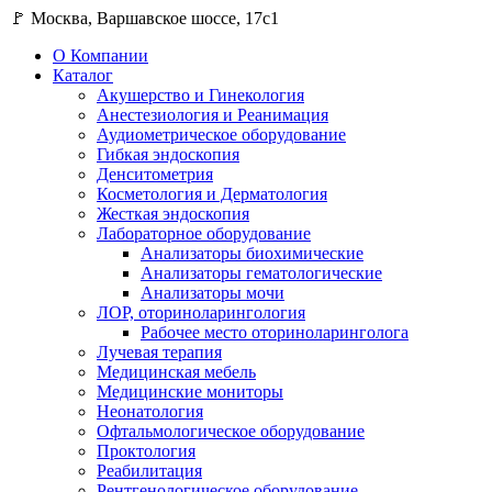
🚩 Москва, Варшавское шоссе, 17с1
О Компании
Каталог
Акушерство и Гинекология
Анестезиология и Реанимация
Аудиометрическое оборудование
Гибкая эндоскопия
Денситометрия
Косметология и Дерматология
Жесткая эндоскопия
Лабораторное оборудование
Анализаторы биохимические
Анализаторы гематологические
Анализаторы мочи
ЛОР, оториноларингология
Рабочее место оториноларинголога
Лучевая терапия
Медицинская мебель
Медицинские мониторы
Неонатология
Офтальмологическое оборудование
Проктология
Реабилитация
Рентгенологическое оборудование