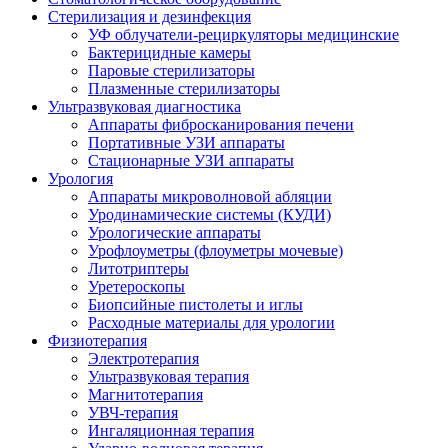
Стерилизация и дезинфекция
УФ облучатели-рециркуляторы медицинские
Бактерицидные камеры
Паровые стерилизаторы
Плазменные стерилизаторы
Ультразвуковая диагностика
Аппараты фибросканирования печени
Портативные УЗИ аппараты
Стационарные УЗИ аппараты
Урология
Аппараты микроволновой абляции
Уродинамические системы (КУДИ)
Урологические аппараты
Урофлоуметры (флоуметры мочевые)
Литотриптеры
Уретероскопы
Биопсийные пистолеты и иглы
Расходные материалы для урологии
Физиотерапия
Электротерапия
Ультразвуковая терапия
Магнитотерапия
УВЧ-терапия
Ингаляционная терапия