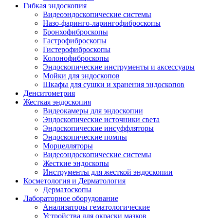
Гибкая эндоскопия
Видеоэндоскопические системы
Назо-фаринго-ларингофиброскопы
Бронхофиброскопы
Гастрофиброскопы
Гистерофиброскопы
Колонофиброскопы
Эндоскопические инструменты и аксессуары
Мойки для эндоскопов
Шкафы для сушки и хранения эндоскопов
Денситометрия
Жесткая эндоскопия
Видеокамеры для эндоскопии
Эндоскопические источники света
Эндоскопические инсуффляторы
Эндоскопические помпы
Морцелляторы
Видеоэндоскопические системы
Жесткие эндоскопы
Инструменты для жесткой эндоскопии
Косметология и Дерматология
Дерматоскопы
Лабораторное оборудование
Анализаторы гематологические
Устройства для окраски мазков