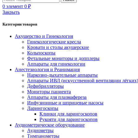
0
элемент
0
₽
Закрыть
Категории товаров
Акушерство и Гинекология
Гинекологические кресла
Кровати и столы акушерские
Кольпоскопы
Фетальные мониторы и допплеры
Аппараты для гинекологии
Анестезиология и Реанимация
Наркозно-дыхательные аппараты
Аппараты ИВЛ (искусственной вентиляции лёгких
Дефибрилляторы
Мониторы пациента
Аппараты для плазмафереза
Инфузионные и шприцевые насосы
Ларингоскопы
Клинки для ларингоскопов
Рукояти для ларингоскопов
Аудиометрическое оборудование
Аудиометры
Тимпанометры