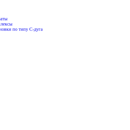
раты
плексы
новки по типу С-дуга